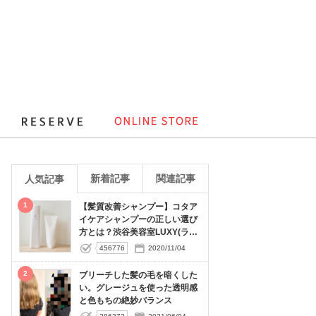
新着記事
関連記事
人気記事
1
【髪質改善シャンプー】コタア
イケアシャンプーの正しい選び
方とは？渋谷美容室LUXY(ラグ
ジー）
456776
2020/11/04
2
ブリーチした髪の毛を暗くした
い。グレージュを使った透明感
と色もちの絶妙バランス