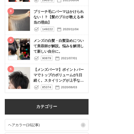
296372
2021/06/04
3
ブリーチ毛にパーマはかけられ
ない！？【髪のプロが教える本
当の理由】
149222
2020/11/04
4
メンズの白髪・白髪染めについ
て美容師が解説。悩みを解消し
て新しい自分に。
90879
2021/07/01
5
【メンズパーマ】ポイントパー
マでトップのボリュームが1日
続く。スタイリングが上手な方
はやっている。
85374
2020/06/03
カテゴリー
ヘアカラー(16記事)