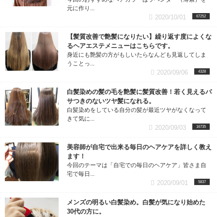
メンズ・パーマ (5記事)
元に作り...
2020/10/01
67252
アイテム／商品 (8記事)
【髪質改善で艶髪になりたい】繰り返す度によくな
るヘアエステメニューはこちらです。
お知らせ (8記事)
身近にも艶髪の方がもしいたらなんども見返してしま
うことっ...
2020/09/06
4328
白髪染めの髪の毛を艶髪に髪質改善！若く見えるパ
サつきのないツヤ髪になれる。
白髪染めをしている自分の髪が最近ツヤがなくなって
きて気に...
2020/09/03
16735
美容師が自宅で出来る毎日のヘアケアを詳しく教え
ます！
今回のテーマは「自宅での毎日のヘアケア」皆さま自
宅で毎日...
2020/09/01
5837
メンズの明るい白髪染め。白髪が気になり始めた
30代の方に。