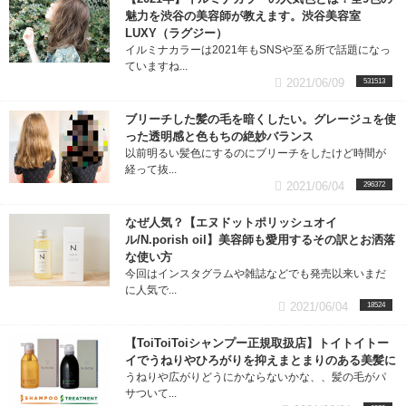
魅力を渋谷の美容師が教えます。渋谷美容室
LUXY（ラグジー）
イルミナカラーは2021年もSNSや至る所で話題になっ
ていますね...
2021/06/09
531513
ブリーチした髪の毛を暗くしたい。グレージュを使
った透明感と色もちの絶妙バランス
以前明るい髪色にするのにブリーチをしたけど時間が
経って抜...
2021/06/04
296372
なぜ人気？【エヌドットポリッシュオイ
ル/N.porish oil】美容師も愛用するその訳とお洒落
な使い方
今回はインスタグラムや雑誌などでも発売以来いまだ
に人気で...
2021/06/04
18524
【ToiToiToiシャンプー正規取扱店】トイトイトー
イでうねりやひろがりを抑えまとまりのある美髪に
うねりや広がりどうにかならないかな、、髪の毛がパ
サついて...