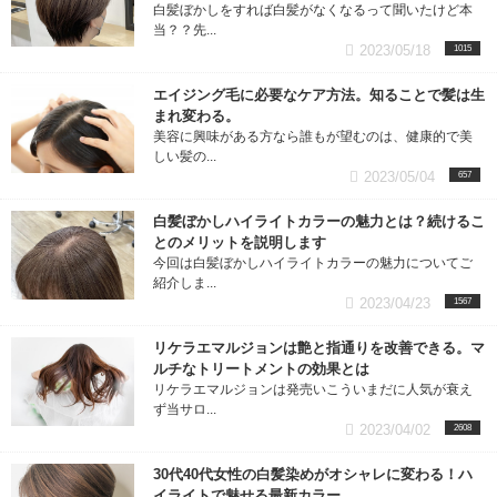
白髪ぼかしをすれば白髪がなくなるって聞いたけど本
当？？先...
2023/05/18
1015
エイジング毛に必要なケア方法。知ることで髪は生
まれ変わる。
美容に興味がある方なら誰もが望むのは、健康的で美
しい髪の...
2023/05/04
657
白髪ぼかしハイライトカラーの魅力とは？続けるこ
とのメリットを説明します
今回は白髪ぼかしハイライトカラーの魅力についてご
紹介しま...
2023/04/23
1567
リケラエマルジョンは艶と指通りを改善できる。マ
ルチなトリートメントの効果とは
リケラエマルジョンは発売いこういまだに人気が衰え
ず当サロ...
2023/04/02
2608
30代40代女性の白髪染めがオシャレに変わる！ハ
イライトで魅せる最新カラー。