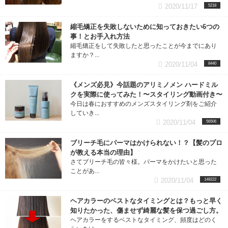
2020/11/17
5218
縮毛矯正を失敗しないために知っておきたい6つの
事！とお手入れ方法
縮毛矯正をして失敗したと思ったことが今までにあり
ますか？...
2020/11/04
8440
《メンズ必見》今話題のアリミノメン ハードミル
クを実際に使ってみた！〜スタイリング動画付き〜
今日は春におすすめのメンズスタイリング剤をご紹介
していき...
2020/11/04
56506
ブリーチ毛にパーマはかけられない！？【髪のプロ
が教える本当の理由】
さてブリーチ毛の皆々様。パーマをかけたいと思った
ことがあ...
2020/11/04
149222
ヘアカラーのベストなタイミングとは？もっと早く
知りたかった、傷ませず綺麗な髪を保つ過ごし方。
ヘアカラーをするベストなタイミング、頻度はどのく