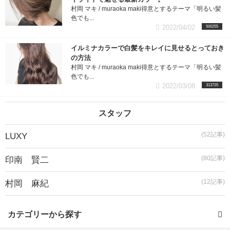
村岡 マキ / muraoka maki得意とするテーマ「明るい髪
色でも...
2022/04/02
500255
イルミナカラーで白髪をキレイに見せるとっておき
の方法
村岡 マキ / muraoka maki得意とするテーマ「明るい髪
色でも...
2022/03/08
313720
スタッフ
(52記事)
LUXY
(80記事)
印南 賢二
(12記事)
村岡 麻紀
カテゴリーから探す