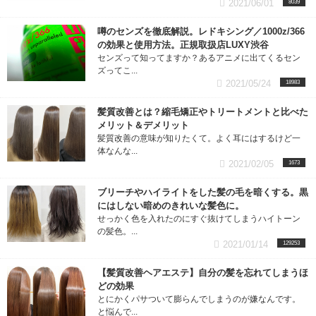
2021/06/01
8039
噂のセンズを徹底解説。レドキシング／1000z/366
の効果と使用方法。正規取扱店LUXY渋谷
センズって知ってますか？あるアニメに出てくるセン
ズってこ...
2021/05/24
18983
髪質改善とは？縮毛矯正やトリートメントと比べた
メリット＆デメリット
髪質改善の意味が知りたくて。よく耳にはするけど一
体なんな...
2021/02/05
1673
ブリーチやハイライトをした髪の毛を暗くする。黒
にはしない暗めのきれいな髪色に。
せっかく色を入れたのにすぐ抜けてしまうハイトーン
の髪色。...
2021/01/14
129253
【髪質改善ヘアエステ】自分の髪を忘れてしまうほ
どの効果
とにかくパサついて膨らんでしまうのが嫌なんです。
と悩んで...