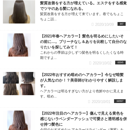
ヘアケア (11記事)
髪質改善をする方が増えている。エステをする感覚
でツヤのある髪になれる。
髪質改善をする方が増えて来ています。巷でもちょこ
ストレートパーマ (3記事)
ちょこ話...
2020/10/09
847
カット (7記事)
【2021年春ヘアカラー】髪色を明るめにしたいそ
の前に…。ブリーチなし＆ありを比較して自分のな
髪質改善 (5記事)
りたいを探してみて！
これからの季節は少しずつ髪色を明るくしたくなる時
期ですよ...
縮毛矯正 (4記事)
2020/10/02
83545
ヘアスタイリング (3記事)
【2022年おすすめ暗めのヘアカラー】今なぜ暗髪
が人気なのか！？美容師がわかりやすく解説しま
す。
パーマ (4記事)
ヘアカラーは明るすぎない方がより色鮮やかに見えま
す。暗め...
2020/10/01
182927
メンズ (7記事)
【2022年注目のヘアカラー】傷んで見える黄色を
メンズ・カラー (2記事)
感じないラベンダーアッシュで可愛さと透明感を併
せ持つ髪色に
今回のおすすめなヘアカラーはラベンダー（薄紫）を