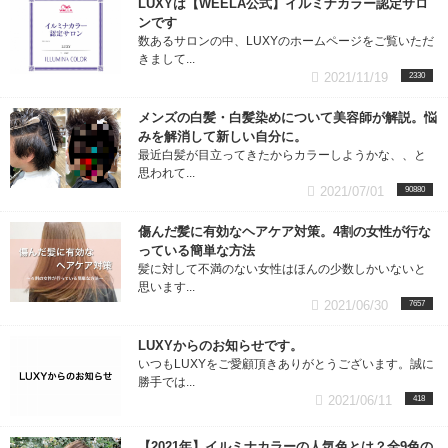
LUXYは【WEELA公式】イルミナカラー認定サロ
ンです
メンズ (7記事)
数あるサロンの中、LUXYのホームページをご覧いただ
きまして...
メンズ・カラー (2記事)
2021/11/19
2330
メンズの白髪・白髪染めについて美容師が解説。悩
メンズ・パーマ (5記事)
みを解消して新しい自分に。
最近白髪が目立ってきたからカラーしようかな、、と
アイテム／商品 (8記事)
思われて...
2021/07/01
90880
お知らせ (8記事)
傷んだ髪に有効なヘアケア対策。4割の女性が行な
っている簡単な方法
髪に対して不満のない女性はほんの少数しかいないと
思います...
2021/06/30
7657
LUXYからのお知らせです。
いつもLUXYをご愛顧頂きありがとうございます。誠に
勝手では...
2021/06/11
418
【2021年】イルミナカラーの人気色とは？全9色の