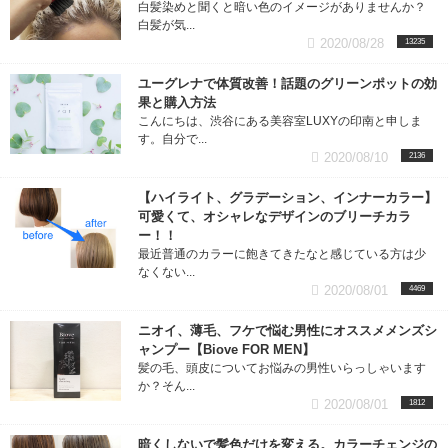
白髪染めと聞くと暗い色のイメージがありませんか？
白髪が気...
2020/08/28
13235
ユーグレナで体質改善！話題のグリーンポットの効
果と購入方法
こんにちは、渋谷にある美容室LUXYの印南と申しま
す。自分で...
2020/08/10
2136
【ハイライト、グラデーション、インナーカラー】
可愛くて、オシャレなデザインのブリーチカラ
ー！！
最近普通のカラーに飽きてきたなと感じている方は少
なくない...
2020/08/01
4469
ニオイ、薄毛、フケで悩む男性にオススメメンズシ
ャンプー【Biove FOR MEN】
髪の毛、頭皮についてお悩みの男性いらっしゃいます
か？そん...
2020/08/01
1812
暗くしないで髪色だけを変える。カラーチェンジの