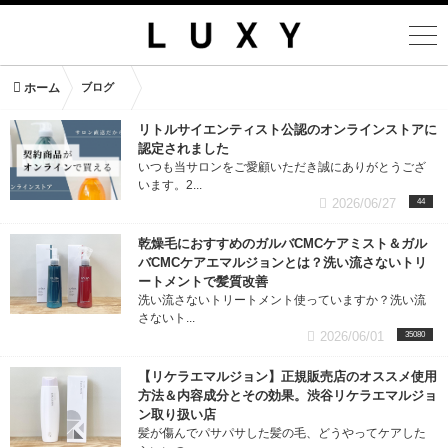
ホーム
ブログ
リトルサイエンティスト公認のオンラインストアに
認定されました
いつも当サロンをご愛顧いただき誠にありがとうござ
います。2...
2026/06/27
44
乾燥毛におすすめのガルバCMCケアミスト＆ガル
バCMCケアエマルジョンとは？洗い流さないトリ
ートメントで髪質改善
洗い流さないトリートメント使っていますか？洗い流
さないト...
2026/06/01
35080
【リケラエマルジョン】正規販売店のオススメ使用
方法＆内容成分とその効果。渋谷リケラエマルジョ
ン取り扱い店
髪が傷んでパサパサした髪の毛、どうやってケアした