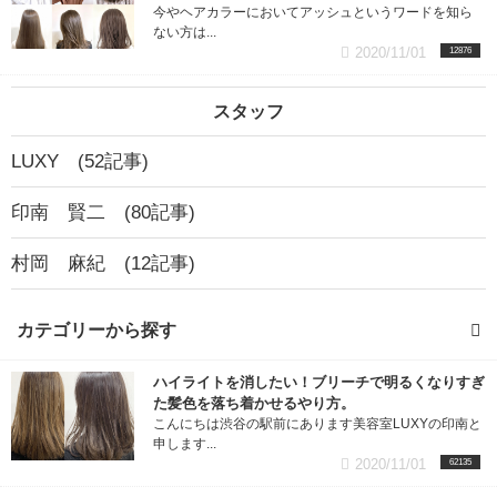
今やヘアカラーにおいてアッシュというワードを知ら
ない方は...
2020/11/01
12876
スタッフ
LUXY (52記事)
印南 賢二 (80記事)
村岡 麻紀 (12記事)
カテゴリーから探す
ハイライトを消したい！ブリーチで明るくなりすぎ
ヘアカラー (68記事)
た髪色を落ち着かせるやり方。
こんにちは渋谷の駅前にあります美容室LUXYの印南と
デジタルパーマ (15記事)
申します...
2020/11/01
62135