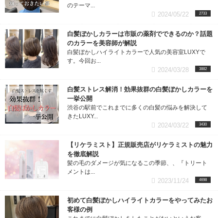
のテーマ...
2024/05/22
2733
白髪ぼかしカラーは市販の薬剤でできるのか？話題
のカラーを美容師が解説
白髪ぼかしハイライトカラーで人気の美容室LUXYで
す。今回お...
2024/03/28
3882
白髪ストレス解消！効果抜群の白髪ぼかしカラーを
一挙公開
渋谷の駅前でこれまでに多くの白髪の悩みを解決して
きたLUXY...
2024/03/22
3430
【リケラミスト】正規販売店がリケラミストの魅力
を徹底解説
髪の毛のダメージが気になるこの季節、、『トリート
メントは...
2023/11/24
4698
初めて白髪ぼかしハイライトカラーをやってみたお
客様の例