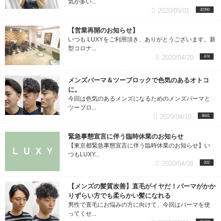
気が多い...
2020/05/01
32350
【営業再開のお知らせ】
いつも LUXYをご利用頂き、ありがとうございます。新
型コロナ...
2020/04/20
474
メンズパーマ＆ツーブロックで色気のあるオトコ
に。
今回は色気のあるメンズになるためのメンズパーマと
ツーブロ...
2020/04/10
8641
緊急事態宣言に伴う臨時休業のお知らせ
【東京都緊急事態宣言に伴う臨時休業のお知らせ】い
つもLUXY...
2020/04/08
202
【メンズの髪質改善】直毛がイヤだ！パーマがかか
りずらい方でも柔らかい髪になれる
男性で直毛にお悩みの方に向けて、今回はパーマを使
ってくせ...