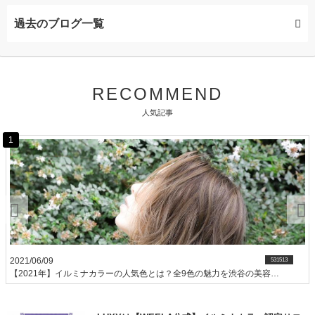
ヘアカラー (68記事)
過去のブログ一覧
デジタルパーマ (15記事)
ヘアケア (11記事)
RECOMMEND
人気記事
ストレートパーマ (3記事)
1
カット (7記事)
髪質改善 (5記事)
縮毛矯正 (4記事)
ヘアスタイリング (3記事)
2021/06/09
531513
【2021年】イルミナカラーの人気色とは？全9色の魅力を渋谷の美容師が教えます。渋谷美容室LUXY（ラグジー）
パーマ (4記事)