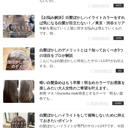
らいいの...
2026/05/31
60575
【お悩み解決】白髪ぼかしハイライトカラーをすれ
ば気になる白髪が目立たない！／東京・渋谷エリア
年齢を重ねていくと髪に対する悩みは増えていくもの
です。特...
2026/05/22
23784
白髪ぼかしのデメリットとは？知っておくべき5つ
の項目をプロが解説
こんにちは白髪ぼかしに特化したサロンLUXYがお伝え
する、白...
2026/05/22
283
暗い白髪染めはもう卒業！明るめカラーでお洒落を
楽しみたい大人女性のご希望を叶えます。
村岡 マキ / muraoka maki得意とするテーマ「明るい髪
色でも...
2025/05/01
141682
白髪ぼかしハイライトをして後悔しないために抑え
ておきたいポイント
白髪ぼかしハイライトが専門のサロンLUXYです。今回