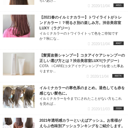
らいあけ...
2020/11/04
44521
【2021春のイルミナカラー】トワイライトがトレ
ンドカラー！？明るさ別の楽しみ方。渋谷美容室
LUXY（ラグジー）
イルミナカラーのトワイライトって色をご存知です
か？秋にな...
2020/11/04
40427
【髪質改善シャンプー】コタアイケアシャンプーの
正しい選び方とは？渋谷美容室LUXY(ラグジー）
COTA i CARE(コタアイケアシャンプー)を使った事あ
りますか...
2020/11/04
456776
イルミナカラーの寒色系のまとめ。退色しても赤を
感じない髪色に。
イルミナカラーを今までにされたことがない方もこれ
を見れば...
2020/11/03
23324
2021年透明感カラーといえばアッシュ。お客様が
えらぶ色味別アッシュランキングをご紹介します。