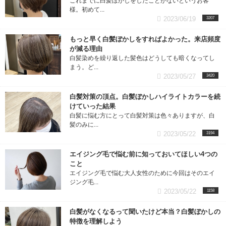
これまでに白髪ぼかしをしたことがないというお客
様。初めて...
2023/06/19
3207
もっと早く白髪ぼかしをすればよかった。来店頻度
が減る理由
白髪染めを繰り返した髪色はどうしても暗くなってし
まう。ど...
2023/05/27
3420
白髪対策の頂点。白髪ぼかしハイライトカラーを続
けていった結果
白髪に悩む方にとって白髪対策は色々ありますが、白
髪のみに...
2023/05/22
3194
エイジング毛で悩む前に知っておいてほしい4つの
こと
エイジング毛で悩む大人女性のために今回はそのエイ
ジング毛...
2023/05/22
1158
白髪がなくなるって聞いたけど本当？白髪ぼかしの
特徴を理解しよう