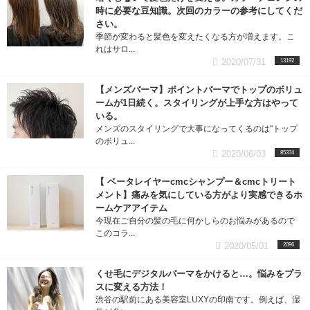
時に必要な豆知識。次回のカラーの参考にしてくだ
さい。
季節が変わると髪色を変えたくなる方が増えます。こ
れはサロ...
2020/07/31
13192
【メンズパーマ】ポイントパーマでトップのボリュ
ームが1日続く。スタイリングが上手な方はやって
いる。
メンズのスタイリングで大事になってくるのは"トップ
のボリュ...
2020/06/03
85374
【 ベータレイヤーcmcシャンプー＆cmcトリート
メント】痛みを気にしている方がより実感できるホ
ームケアアイテム
今現在ご自分の髪の毛に何かしらのお悩みがあるので
このコラ...
2020/05/01
2096
くせ毛にデジタルパーマをかけると…。悩みをプラ
スに変える方法！
渋谷の駅前にある美容室LUXYの印南です。例えば、湿