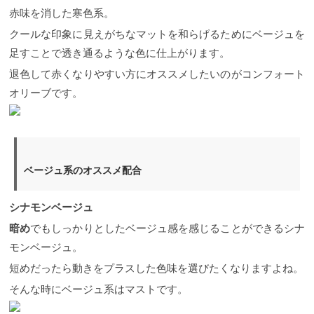
うヘアカラーをいろんな角度で解説していきます。
赤味を消した寒色系。
そして実際のサロンワークでお客様に人気のアッシ
クールな印象に見えがちなマットを和らげるためにベージュを
ュの色味パターンをランキング形式でご紹介してい
きますね。 ヘアカラーに強いサロンだからこそお伝
足すことで透き通るような色に仕上がります。
えできる内容にしていきますのでお付き合いくださ
退色して赤くなりやすい方にオススメしたいのがコンフォート
い。
ヘアカラーでアッシュとは何色？ まずは人気の
あるアッシュとは一体何色なのかをみなさんご存知
オリーブです。
ですか？ アッシュ＝灰色。 とイメージさせると思い
ますが、ヘアカラーでいうアッシュとは青味のこと
です。 これは髪の色＝茶色にくすみ感を出すのに青
味を乗せるとアッシュになるということ。 これって
以外に知られてないですよね。 この図のように髪の
毛の茶色を綺麗にくすみを出すには青味が一番適し
ベージュ系のオススメ配合
ていることからアッシュ＝ブルーなんです。 時々ア
ッシュを濃いめにのせると青くなるのはこの為で
す。 そしてこのアッシュを元にアッシュベージュ
シナモンベージュ
や、ピンクアッシュ、グレーアッシュなど様々なア
ッシュが作られています。
2021年サロンでの人気ア
暗め
でもしっかりとしたベージュ感を感じることができるシナ
ッシュランキング ここから実際のお客様からご要望
モンベージュ。
の多いアッシュの種類をランキング形式でお伝えし
ていきます。 次回、サロンにいった際のご参考にな
短めだったら動きをプラスした色味を選びたくなりますよね。
れれば嬉しいです。
【人気No. 1】シルバーアッシュ
そんな時にベージュ系はマストです。
（シルバーベース） ベースの髪が約１４トーンある
状態だとより綺麗に仕上がるシルバーアッシュ。 上