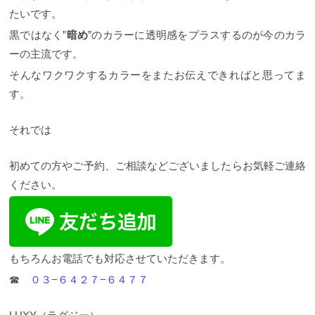
確認してお直しができるのであれば直してもらった
たいです。
方が良いのですが方法としては弱いブリーチ成分な
どを使わないと抜けません。 ましてやご自分でやる
黒ではなく”
暗め
”のカラーに透明感をプラスするのが今のカラ
と必ずムラになって失敗するので特に気をつけてく
ださい。 とても慎重に行わないといけませんので美
ーの主流です。
容師さんとしっかりと相談のうえでおこなうように
そんなワクワクするカラーをまたお伝えできればと思ってま
してください。
アッシュにして青が強く出てしまっ
た場合は 先ほどの状況と似ているのですが青が強く
す。
出てしまった場合は時間がたてば必ず抜けます。 そ
の際にシャンプーを繰り返すと良いのですが洗浄力
は特に関係ありません。 なぜなら洗浄するからとい
それでは
って色が抜けるのは違うからです。 アッシュの青が
多く髪の内部に入っているだけなので回数を繰り返
初めての方やご予約、ご相談などございましたらお気軽ご連絡
せば自然と色は抜けていきます。 そのあとはしっか
りと髪をケアするのはお忘れなく。 少なくとも回数
ください。
を重ねたことにより髪全体から油分は大幅に失われ
ているので油分と脂質はより多く補うと良いでしょ
う。
どちらにしても結局は美容師さんによって仕上
がりが大きく違ってくるので本当にお任せできる美
容師さんにお願いするのが一番ですね。
まとめ いか
かでしたか？アッシュについて今回はよくないとこ
もちろんお電話でも対応させていただきます。
ろをメインに書かせていただきました。 こういった
☎︎
０３−６４２７−６４７７
視点でいう美容師も珍しいとは思いますがいいこと
ばかりいっても嘘に感じる方もいらっしゃると思い
ますのでそのようにさせていただきました。 アッシ