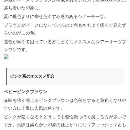
ラーをすることがほとんどです。 明るく見せるとい
うことはそこまでくすみ感を強く出せないというこ
落ち着いた印象に。
と。 結果色もちにも影響してくるのでオススメとし
夏に暖色よりに寄せたくすみ感のあるシアーモーヴ。
ては多少暗くなってもしっかりアッシュ味を入れた
ほうがモチもくすみ感も強く出るのでLUXYでカラー
ブラウンがベースになっているので色もちもよく痛んで見えず
をされる方もこのように説明してより長く楽しんで
らいのがこの色。
いただいてます。 アッシュで暗くなるのは『黒』が
入ってることによって暗くなってるのではなく、濃
退色が早くて困っている方にとくにオススメなシアーオーヴブ
い青味によって暗くなっているので時間が経てば必
ず明るくなってきます。 その抜けてしまうことを計
ラウンです。
算して仕上がりはあえて暗く仕上げるのはメリット
が多いように思います。 しっかりカウンセリング
の時に先を見て色味を決めるといいですね。 アッシ
ュを少しでも長持ちさせる方法 ヘアカラー全般に言
えることですが、ホームケアがとても重要になって
ピンク系のオススメ配合
きます。 どんなに美容室で綺麗にカラーリングをし
てトリートメントをしてもお家に帰ってから何もし
くては色持ちも質感も必ずよくはなりません。 しっ
ベビーピンクブラウン
かりと理解した上でお家でのケアもしてあげてほし
赤味を強く感じるピンクブラウンは色落ちすると黄色くなりや
いです。 使うシャンプーは何が良い？ シャンプーは
とにかく保湿効果の高いものにすることです。 保湿
すい方に非常に人気の色です。
されている髪の毛はとても安定している状態です。
ピンクが強くなるとどうしても個性派っぽく感じる方が多いで
触った感じで冷たさを感じるようでしたら今の髪の
毛は安定している証拠です。 あとノンシリコン系シ
すが、実際は柔らかい印象の仕上がりになりファッションとも
ャンプーはなるべく避けたほうが良いでしょう。 き