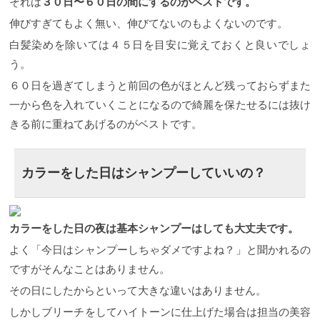
それは
３０日〜６０日の間にするのがベストです。
重ねると思ったようなくすみ感は出せません。実験
した結果本当にそうでした。 試しに色鉛筆で試して
伸びすぎてもよく無い、伸びてないのもよくないのです。
見るとわかりますよ。 手作り感満載ですみません。
白髪染めを除いては４５日を目安に覚えておくと良いでしょ
ww これが実際に色鉛筆で書いてみたのですがご覧通
り青をよくみてみると茶色が一番くすんで見えます
う。
ね。 他の色は重ねた色が茶色に重なって見えるのに
６０日を過ぎてしまうと前回の色がほとんど残っておらずまた
対して青は茶色にくすんで見えます。 色って面白い
＝奥が深いなんですよ。 これでヘアカラーでアッシ
一から色を入れていくことになるので綺麗を保たせるには抜け
ュは青だと言うことがわかりましたか？ これで１つ
きる前に重ねてあげるのがベストです。
ヘアカラーに関して詳しくなりましたね。
アッシュ
にするとき気をつけるべきこと 綺麗な髪色にできる
アッシュはなにもいいこと（メリット）ばかりでは
ありません。 ここでアッシュのデメリットをお伝え
カラーをした日はシャンプーしていいの？
していこうと思います。 いいことばかり書いても嘘
っぽいですからね。ww アッシュのデメリット アッ
シュのデメリットはくすみ感が出るのと同時に暗く
なることです。 正確に言うと暗く見えるんです。 こ
れもまた色鉛筆でわかりやすくお説明します。 見て
カラーをした日の夜は基本シャンプーはしても大丈夫です。
もらうとわかると思いますがパッとみて青が一番暗
よく「今日はシャンプーしちゃダメですよね？」と聞かれるの
く見えると思いませんか？ おそらく全色、明るさ
（明度）は同じです。 しかし青だけが暗く見えて見
ですがそんなことはありません。
えてしまうのは青と言う色の特徴なのだと思いま
その日にしたからといって大きな違いはありません。
す。 これはヘアカラーでも同じ効果が出てしまうの
でアッシュのデメリットは暗く見えてしまうと言う
しかしブリーチをしてハイトーンに仕上げた場合は担当の美容
ことになります。
アッシュの仕上がり例をご紹介 サ