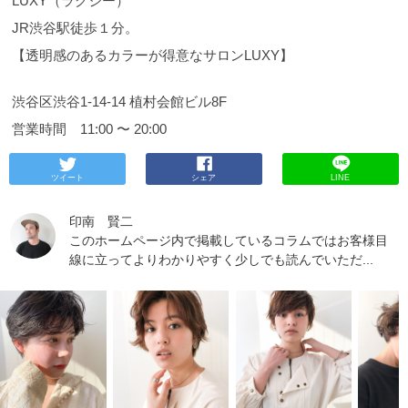
LUXY（ラグジー）
ュは本当に使い方で全然違うのでサロンにいっても
必ず担当の美容師さんとよく相談の上でおこなって
JR渋谷駅徒歩１分。
ください。 そうすれば必ず希望通りの髪色になれま
す。 他にもご質問やご意見があればラインにてお受
【透明感のあるカラーが得意なサロンLUXY】
けしておりますのでお気軽にご使用ください。
それ
では
初めての方やご予約、ご相談などございました
渋谷区渋谷1-14-14 植村会館ビル8F
らお気軽ご連絡ください。
もちろんお電話でも対応
させていただきます。 ☎ ０３−６４２７−６４７７
営業時間 11:00 〜 20:00
LUXY（ラグジー） JR渋谷駅徒歩１分。 【透明感の
あるカラーが得意なサロンLUXY】
150-0002 東京都
渋谷区渋谷1-14-14 植村会館ビル8F
平日 11:00〜
ツイート
シェア
LINE
21:00 日祝 11:00〜20:00 定休日 毎週火曜日、第
３水曜日
印南 賢二
このホームページ内で掲載しているコラムではお客様目
線に立ってよりわかりやすく少しでも読んでいただ...