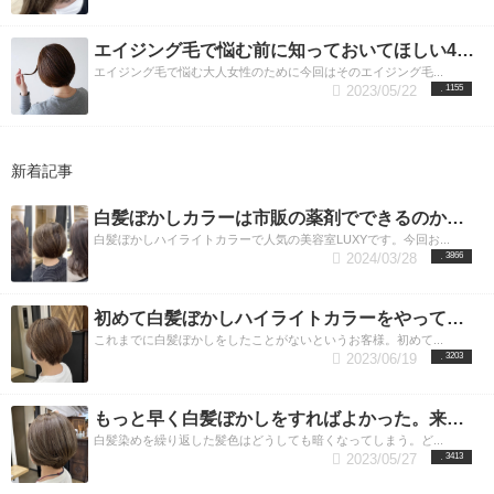
エイジング毛で悩む前に知っておいてほしい4つのこと
エイジング毛で悩む大人女性のために今回はそのエイジング毛...
2023/05/22
1155
新着記事
白髪ぼかしカラーは市販の薬剤でできるのか？話題のカラーを美容師が解説
白髪ぼかしハイライトカラーで人気の美容室LUXYです。今回お...
2024/03/28
3866
初めて白髪ぼかしハイライトカラーをやってみたお客様の例
これまでに白髪ぼかしをしたことがないというお客様。初めて...
2023/06/19
3203
もっと早く白髪ぼかしをすればよかった。来店頻度が減る理由
白髪染めを繰り返した髪色はどうしても暗くなってしまう。ど...
2023/05/27
3413