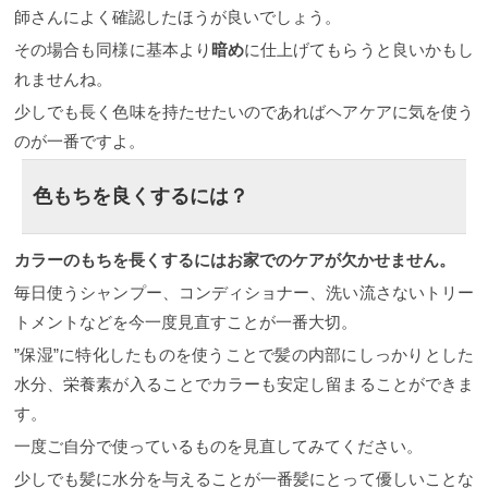
ロンワークでよくいただくオーダーのなかでもアッ
師さんによく確認したほうが良いでしょう。
シュはやはり多くてその度に上記のような説明はし
その場合も同様に基本より
暗め
に仕上げてもらうと良いかもし
ています。 その中で実際にアッシュで全体を染めさ
せていただいた事例をお見せしたいと思います。 １
れませんね。
４トーンから９トーンのアッシュを重ねるとこのよ
少しでも長く色味を持たせたいのであればヘアケアに気を使う
うな仕上がりになります。 ９トーンはそんなに暗く
ない明度ですが１４トーンのハイトーンに９トーン
のが一番ですよ。
を重ねても写真のように暗く感じる仕上がりになっ
てしまいます。
こちらのお客様は１２トーンの髪の
毛に薄めの９トーンのアッシュを重ねた仕上がりで
色もちを良くするには？
す。 先ほどの方よりも明るく感じるのは薄めにアッ
シュを配合しているからです。 しかし薄めにしても
青味を入れるとやはり暗くは見えますね。 青味を入
カラーのもちを長くするにはお家でのケアが欠かせません。
れるとどうしても暗くは見えてしまうのでそこは注
意したいところです。
アッシュを使った暗髪のうま
毎日使うシャンプー、コンディショナー、洗い流さないトリー
いやり方 ここまでアッシュは暗くなるから気をつけ
トメントなどを今一度見直すことが一番大切。
てね！ばかりいってきましたが逆に考えるのであれ
ば暗くなるのを利用するってことができると思いま
”保湿”に特化したものを使うことで髪の内部にしっかりとした
せんか。 例えば「暗くしたいし、透明感も欲しいと
水分、栄養素が入ることでカラーも安定し留まることができま
言う方には非常にいい方法だと思います。 黒染めと
暗めアッシュはなにが違うか？ 黒染めは黒い色素を
す。
ベースに配合されています。よって抜けないカラー
一度ご自分で使っているものを見直してみてください。
になるので次回のカラーにも大きく影響してしまう
んです。 しかしすごく濃いアッシュで黒髪のように
少しでも髪に水分を与えることが一番髪にとって優しいことな
暗くすると黒の色素は入ってはないので時間がたつ