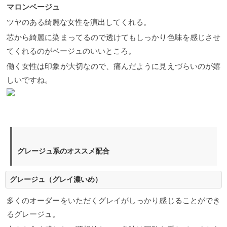
から重ねる薄いシルバーアッシュの色素が全体を透
マロンベージュ
明感溢れる質感にしてくれる。 ハイトーンで暗くし
たくない方におすすめなアッシュカラーです。
【人
ツヤのある綺麗な女性を演出してくれる。
気No.２】グレイアッシュ （グリーンベース） アッ
芯から綺麗に染まってるので透けてもしっかり色味を感じさせ
シュの中でも赤味を綺麗に無くすのはこのグレイア
ッシュです。 グリーンが一番赤味を抑えることがで
てくれるのがベージュのいいところ。
きるのでこのように綺麗なアッシュを演出してくれ
ます。
【人気No.３】ラベンダーアッシュ（バイオレ
働く女性は印象が大切なので、痛んだように見えづらいのが嬉
ットベース） オトナ女子が好むアッシュ中でも人気
しいですね。
の高いラベンダーアッシュは程よい薄紫を感じる品
のあるアッシュです。 黄色みが綺麗に消すことで傷
んで見えるのを抑えてくれるアッシュ。 太陽光に透
けている色がとても綺麗ですね。
【人気No.４】アッ
シュグレージュ（ハイライト履歴あり）
ロングの場
合くすみが強いと暗く見えがちなのでグレージュを
混ぜて柔らかさと明るさを優先しました。 １２レベ
ルのアッシュグレージュで毛先まで綺麗な明るめを
グレージュ系のオススメ配合
キープしたい方にはおすすめです。 色味が抜けやす
い方はい１、２トーン下げてあげると持ちがよくな
りますよ。
【人気No.５】ブルーアッシュ（ブルーベ
グレージュ（グレイ濃いめ）
ース） アッシュの種類の中でももっとも青味の濃い
『ブルーアッシュ』 青味によって赤味を完全に消し
多くのオーダーをいただくグレイがしっかり感じることができ
ているのでこのような暗めに見えて透明感のある色
に見えるのです。 ロングのブルーアッシュは圧巻で
るグレージュ。
すよ。
【人気No.６】パールアッシュ（ハイライト履