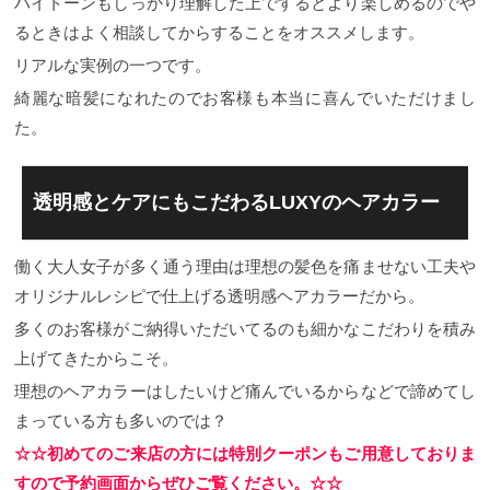
ハイトーンもしっかり理解した上でするとより楽しめるのでや
でそのように言われるのだと思います。 次回のカラ
るときはよく相談してからすることをオススメします。
ーの目安としてだいたい45日以内くらいがベストで
す。 もっと早すぎるのはいいことですがまだ前回の
リアルな実例の一つです。
色が残っているようなら無理をしてやらなくてもい
いように感じます。 頻繁にカラーをする場合LUXY
綺麗な暗髪になれたのでお客様も本当に喜んでいただけまし
では状態に合わせて薬剤の強さを微妙調整していま
た。
す。 そうすることで髪への負担は極端に少なくする
ことができ、繰り返すヘアカラーによってどうして
も負担がかかってしまうものを元から少なくするの
で綺麗な色も長持ちするんですよ。 ヘアカラーをす
透明感とケアにもこだわるLUXYのヘアカラー
るベストなタイミング、頻度はいつ？ ヘアカラーを
するベストなタイミング、頻度はいつごろなの？ と
いう質問をよくお客様からいただきます。...
まとめ
働く大人女子が多く通う理由は理想の髪色を痛ませない工夫や
リアルにお客様がえらぶアッシュランキングはいか
がでしたでしょうか？ そのほかにもアッシュについ
オリジナルレシピで仕上げる透明感ヘアカラーだから。
て詳しく説明してきましたが難しく感じてしまって
はいないか‥。 このようにヘアカラーはとても奥が
多くのお客様がご納得いただいてるのも細かなこだわりを積み
深くプロがしっかりやらないと納得のいくものには
上げてきたからこそ。
ならないんだなぁと思っていただけましたか？ 美容
師さんもたくさんのお客様を細かく見てきているの
理想のヘアカラーはしたいけど痛んでいるからなどで諦めてし
である程度の予測もできます。しかし実際により多
まっている方も多いのでは？
くの経験を積んだ美容師さんが行うヘアカラーはも
っと理想通りの仕上がりになれることでしょう。 ま
☆☆初めてのご来店の方には特別クーポンもご用意しておりま
ずはサロンでカウンセリングの際に希望の色見本の
すので予約画面からぜひご覧ください。☆☆
ようなものを見せるとより良いと思います。 そして