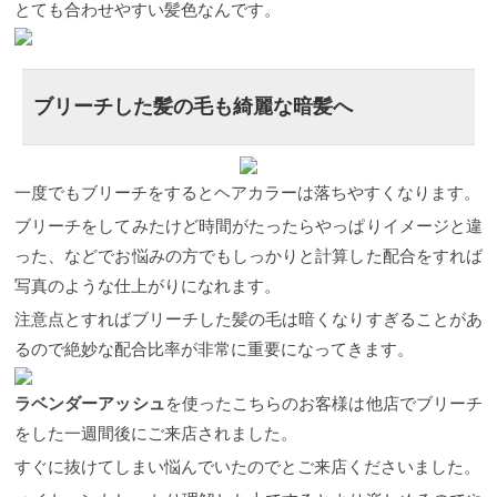
とても合わせやすい髪色なんです。
しむ感じや指通りが悪いシャンプーも粗悪なものな
のではなくあなたの髪には合わないということです
のでこちらも避けてあげるのがベストです。 指通り
が悪いのは髪にとってとてもよくないことです。 サ
ロンでカラーした日はシャンプーしていいのか？し
ブリーチした髪の毛も綺麗な暗髪へ
ない方がいい？ 先日もお客様に聞かれました。 『カ
ラーをした日はシャンプーしていいのか？』 カラー
をした当日の夜に...
カラーシャンプーはどうなの
か？ 最近ではいろんなメーカーでカラーシャンプー
が発売されてます。 このような色味を髪に足してあ
一度でもブリーチをするとヘアカラーは落ちやすくなります。
げることで色持ちをよくすることは非常にいいこと
ブリーチをしてみたけど時間がたったらやっぱりイメージと違
です。 回を重ねることで色味が綺麗にのってくれて
くすみ感なども長持ちしたように感じることでしょ
った、などでお悩みの方でもしっかりと計算した配合をすれば
う。 １つだけ気をつけてほしいことは、毎回ヘアカ
写真のような仕上がりになれます。
ラーの色味を変えている方。 例えば今回はピンク！
次はアッシュ！など正反対の色味を楽しみたい方な
注意点とすればブリーチした髪の毛は暗くなりすぎることがあ
どはカラーシャンプーの色素が残ってしまいヘアカ
るので絶妙な配合比率が非常に重要になってきます。
ラーの邪魔をしてしまう恐れがあるので注意して使
うようにしましょう。 他にもカラーバターなどもあ
りますがあまり強すぎる色を足しすぎると次回のカ
ラベンダーアッシュ
を使ったこちらのお客様は他店でブリーチ
ラーに影響します。 しっかり先を見て使い分けるよ
うにしましょう。 次回、カラーをするときのポイン
をした一週間後にご来店されました。
ト アッシュはよく抜けやすいと言われていますが、
すぐに抜けてしまい悩んでいたのでとご来店くださいました。
アッシュだけとは限りません。全色抜けるのは当た
り前です。 色が抜けると自毛の赤味が出て見えるの