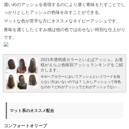
濃いめのアッシュを表現するのにより濃く青味をたすことでし
っかりとしたアッシュの色味を出すことができる。
マットな色が苦手な方にオススメなネイビーアッシュです。
青味を濃くしたくすみ感は他の色では出せない特別な仕上がり
です。
2021年透明感カラーといえばアッシュ。お客
様がえらぶ色味別アッシュランキングをご紹
介します。
今やヘアカラーにおいてアッシュというワードを知
らない方はいないのでは？ しかしアッシュって何色
なのか？どれがアッシュでどれがアッシュでないの
か？ などの素朴な疑問も含め実際にサロンワークで
のお客様からオーダーされる〇〇アッシュという色
味別のランキングをご紹介していきたいと思いま
す。 ご自分がヘアサロンに行ってカラーをするとき
マット系のオススメ配合
はだいたい美容師さんにお任せすることも多いは
ず。 であれば人気のアッシュはなんなのかを知って
おくだけでも次回にサロンにいった際に役にたつは
コンフォートオリーブ
ずです。 美容師から見ても魅力のあるアッシュとい