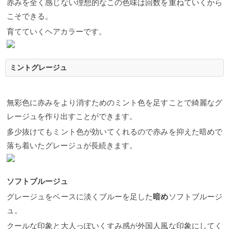
歴あり） 以前にハイライトfが入っているベースに透
赤みを全く感じない理想的なこの色味は回数を重ねていくから
明感がより出るようにアッシュをシルバーで薄めた
こそできる。
パールアッシュ。 色素自体が薄く見えてハイトーン
をしっかり演出してくれます。 あまり暗めに見せた
育てていくヘアカラーです。
くない方におすすめなアッシュですね。
【人気No.
７】アッシュベージュ（イエローベース） ハイライ
トがベースに入っているボブスタイルにシナモンア
ッシュを重ねたデザイン。 ボブベースなのにしっか
ミントグレージュ
り動きがあるように見えるのが良いですね。
こんな
方にアッシュはおすすめです アッシュがおすすめな
方の特徴 ●髪に透明感が欲しい方 ●くすみ系の髪色に
無彩色に赤みをより消すためのミント色を足すことで綺麗なグ
したい方 ●オレンジ味を消したいと思っている方 ●退
色過程も楽しみたいと思っている方
アッシュと言え
レージュを作り出すことができます。
ば透明感ですよね。 人気があるのももちろんアッシ
ュなのですがではそんな方にアッシュは本当におす
多少抜けてもミント色が効いてくれるので赤みを抑えた暗めで
すめなのかというと上記の４項目に当てはまるので
落ち着いたグレージュが長続きます。
あればやはりアッシュをされた方がいいと思いま
す。 茶色をくすんだ色に仕上げるにはやっぱりアッ
シュ（青み）は必要です。オレンジ味を綺麗に打ち
消すことで日本人本来の髪色とは全く違う仕上がり
ソフトブルージュ
になれます。 外国人のような髪色に憧れている方は
これが理由でもあるんです。 もう１つは綺麗アッシ
グレージュをベースに淡くブルーを足した
暗め
ソフトブルージ
ュに仕上げることで退色していく過程もオレンジ味
ュ。
をうまく消しながらぬけてくれるので時間経過も楽
しめるのがアッシュの強みですね。
ここまでアッシ
クールな印象と大人っぽいくすみ感が外国人風な印象にしてく