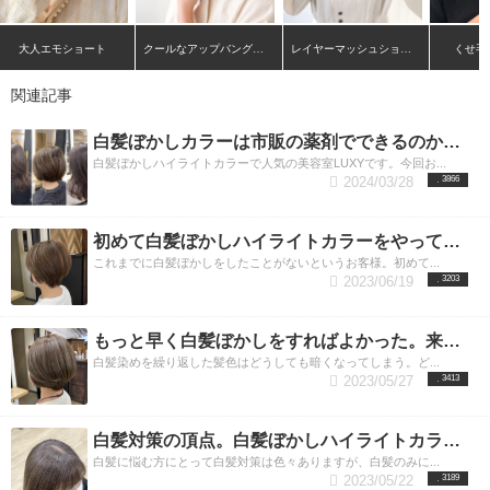
大人エモショート
クールなアップバングショート
レイヤーマッシュショート
くせ毛
関連記事
白髪ぼかしカラーは市販の薬剤でできるのか？話題のカラーを美容師が解説
白髪ぼかしハイライトカラーで人気の美容室LUXYです。今回お...
2024/03/28
3866
初めて白髪ぼかしハイライトカラーをやってみたお客様の例
これまでに白髪ぼかしをしたことがないというお客様。初めて...
2023/06/19
3203
もっと早く白髪ぼかしをすればよかった。来店頻度が減る理由
白髪染めを繰り返した髪色はどうしても暗くなってしまう。ど...
2023/05/27
3413
白髪対策の頂点。白髪ぼかしハイライトカラーを続けていった結果
白髪に悩む方にとって白髪対策は色々ありますが、白髪のみに...
2023/05/22
3189