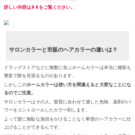
よくご相談の上で濃く入れるのか？薄めに入れるの
詳しい内容は⬇︎⬇︎をご覧ください。
かで仕上がりもまた変わりますからね。 せっかくヘ
アカラーをするのであれば信頼できる美容師さんに
頼むのが正解ですね。 アッシュの魅力とともに次回
のイメージが湧いていただけていたら幸いです。 ま
たこのような記事書いていきたいと思います。 それ
では
初めての方やご予約、ご相談などございました
らお気軽ご連絡ください。
もちろんお電話でも対応
させていただきます。 ☎ ０３−６４２７−６４７７
サロンカラーと市販のヘアカラーの違いは？
LUXY（ラグジー） JR渋谷駅徒歩１分。 【透明感の
あるカラーが得意なサロンLUXY】
渋谷区渋谷1-14-
14 植村会館ビル8F
平日 11:00〜21:00 日祝
ドラッグストアなどに無数に並ぶホームカラーは本当に種類も
11:00〜20:00 定休日 毎週火曜日、第３水曜日
豊富で眼を見張るものがあります。
しかしこの
ホームカラーは使い方を間違えると大変なことにな
るのでご注意。
サロンカラーはその人、髪質に合わせて適した色味、薬剤のパ
ワーをコントロールしたカラー剤します。
よって髪に無駄な負担をかけることなく希望のヘアカラーに仕
上げることができるんです。