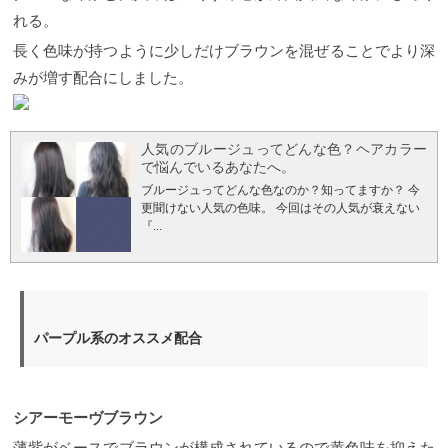
ュが人気な理由 SNSで見てもわかるように多くの日
れる。
本人になぜアッシュが人気なのか？ 色々な話題の髪
色などの見てもアッシュというキーワードは多く目
長く色味が持つように少しだけブラウンを混ぜることでより深
にするようになりました。 実際にサロンに来られる
みが増す配合にしました。
お客様にもアッシュにしたいと先に言われることも
あり、アッシュってすごい人気だなぁとこちらが驚
くほどです。 それは外国人風が流行ったことにより
髪をくすませることで透明感と抜け感を出すのにと
てもアッシュが向いていることから美容師さんのオ
人気のブルージュってどんな色？ヘアカラー
ススメもあってトレンドになったと思われます。 外
で悩んでいるあなたへ。
国人がなぜあれほど綺麗な髪色に見えるのか？ それ
ブルージュってどんな色なのか？知ってますか？ 今
はもともと持っている色素に関係してきます。 目の
更聞けない人気の色味。 今回はその人気が衰えない
色、肌の色と日本人に比べて色素が薄い欧米人に対
『...
して日本人は赤味。オレンジ味がもともと多く持っ
ているので退色した時に赤っぽいオレンジのような
茶色に変色してしまうんです。
日本人特有の赤味の
ある髪の毛をより綺麗にくすみ感を出すにはやっぱ
りアッシュって最高なんですよ。 これからもますま
すアッシュの人気は衰えることはないでしょう！
サ
パープル系のオススメ配合
ロンでアッシュにする際に気をつけること アッシュ
の特徴として暗く見えることがあります。 これは色
味がブルーっていうこともあり青はどうしても暗く
見えるものです。 逆に考えると暗めに落ち着かせた
シアーモーヴブラウン
い時などにも有効な色です。 しかしやはり明るめの
仕上がりにしたい時などはアッシュを少し薄めてカ
薄紫がベースでブラウンが構成されているので黄色味を抑えた