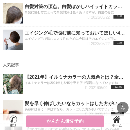
白髪対策の頂点。白髪ぼかしハイライトカラーを続けていった結果
白髪に悩む方にとって白髪対策は色々ありますが、白髪のみに...
2023/05/22
3189
エイジング毛で悩む前に知っておいてほしい4つのこと
エイジング毛で悩む大人女性のために今回はそのエイジング毛...
2023/05/22
1155
人気記事
【2021年】イルミナカラーの人気色とは？全9色の魅力を渋谷の美容師が教えます。渋谷美容室LUXY（ラグジー）
イルミナカラーは2021年もSNSや至る所で話題になっていますね...
2021/06/09
531498
髪を早く伸ばしたいならカットはした方がいいのか？美容師が答えます。
▲
top
美容師は言う『伸ばすなら、カットはした方が良いですよ』こ...
2019/08/13
390428
かんたん優先予約
電話
ホーム
【2022年おすすめ暗めのヘアカラー】今なぜ暗髪が人気なのか！？美容師がわかりやすく解説します。