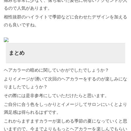
痛みも非常に少なく、落ち着いた髪色に明るいアクセントが入
るくらい染めてください」なんてお願いしないよう
るので人気があります。
に気をつけてくださいね。 それでももし失敗したと
すれば他に原因があるはずです。
アッシュで失敗し
相性抜群のハイライトで季節などに合わせたデザインを加える
てしまった時の対処法 サロンでアッシュに染めても
のも良いですね。
らったけど仕上がりがどうしても気に入らない。 そ
んな時の対処法をお伝えします。 ただし、自分でや
るのはとても危険なのでしっかりと美容師さんに相
談してから行うようにしてください。
アッシュで暗
くなってしまった場合は 先ほどこれについてはご説
まとめ
明しましたが、実際に暗くなってしまったらどうす
れば良いのか？ まずこれには２つのパターンがあっ
て、純粋に青だけで暗くなってしまったのか？それ
とも暗くなる色を入れて暗くなってしまったのかに
ヘアカラーの暗めに関していかがでしたでしょうか？
よってその後のことが変わります。 純粋に青のみで
よりイメージが湧いて次回のヘアカラーをするのが楽しみにな
暗くなった場合はシャンプーを数回繰り返していけ
ば数日で嫌な青味はなくなります。 どんなに強く色
りましたでしょうか？
味を入れても色は抜けてしまうもの。 色が抜けるの
はシャンプーの時が基本なのでご自分でシャンプー
その際には是非参考にしていただけたらと思います。
を繰り返せば抜けます。 問題は暗くなる色を配合し
ご自分に合う色をしっかりとイメージしてサロンにいくとより
てアッシュを重ねた時です。 これは美容師さんによ
って考えがありそのような配合にしていると思いま
満足感は得られるはずです。
すが。 暗くなる色、例えばブルーブラックなどの色
これからますますカラーが楽しめる季節の夏になっていくと思
を配合して思ったよりも暗くなってしまった場合は
厄介です。 この場合は担当してくれた美容師さんに
いますので、今までよりももっとヘアカラーを楽しんでもらい