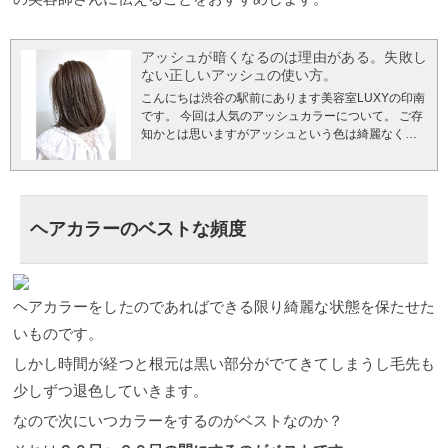
アッシュが暗くなるのは理由がある。失敗し
ない正しいアッシュの使い方。
こんにちは渋谷の駅前にあります美容室LUXYの印南
です。 今回は人気のアッシュカラーについて。 ご存
知かとは思いますがアッシュという色は綺麗なくす
み感が出せるヘアカラーとして定着していますが間
違って使うと逆にいい結果にはなりません。 理由は
アッシュという色がヘアカラーだと何色で出来てい
るかを知らないからです。 なので今回はそんな魅力
的なヘアカラーのアッシュについてサロンでオーダ
ヘアカラーのベストな頻度
ーする際に気をつけるべき点も踏まえてお伝えして
行こうかと思います。 初めてアッシュに挑戦する
方、一度でもアッシュにして失敗したことがある方
だけにむけて書いていきます。 もちろん失敗してし
ヘアカラーをしたのであればできる限り綺麗な状態を保たせた
まった時の対処法も書いてありますので読んでくだ
いものです。
さい。 自分の理想の髪色にしたいなら知っておくと
良いかもしれませんよ。。
アッシュとは何色なの
しかし時間が経つと根元は黒い部分がでてきてしまうし毛先も
か？ ヘアカラーの理論でいうとアッシュとは「青」
であるということご存知でしたか？ そうですあの青
少しずつ退色していきます。
です。 ではなぜ青なのかというと茶色をくすませる
なので次にいつカラーをするのがベストなのか？
ことがでるのは色で言うと青が一番適しているから
です。 不思議ですよね？ でも実際に他の色で茶色に