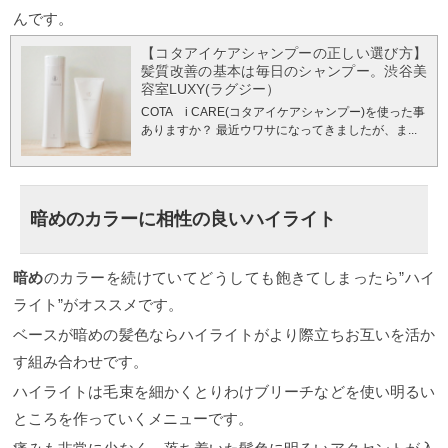
と自然に色が抜けて次回のカラーにもさほど影響を
んです。
与えません。 黒に一番近い色は青味なのでこういっ
た使い方はうまいやり方です。
濃いめのアッシュ
【コタアイケアシャンプーの正しい選び方】
（青）で染めると 画像のスタイルのように黒ではあ
髪質改善の基本は毎日のシャンプー。渋谷美
りませんがほぼ黒に見えるネイビーブルーのような
容室LUXY(ラグジー）
仕上がりにはできます。 こういった一見黒に見える
COTA i CARE(コタアイケアシャンプー)を使った事
色でも入っている色はアッシュなのでその後の髪色
ありますか？ 最近ウワサになってきましたが、ま...
は全然違ってきます。 これはサロンワークでもよく
使う方法で提案させていただくとほとんどの方は納
得してくれます。
サロンにいった際の失敗しないオ
ーダー方法 初めてのサロンでオーダーするときにど
うすればうまく伝わるのか？ 以前に失敗しているの
暗めのカラーに相性の良いハイライト
であれば尚更です。 カウンセリングって不安がいっ
ぱいですよね。 でも大丈夫。 サロンにいってカウン
セリングの際にアッシュをオーダーする時ここを注
暗め
のカラーを続けていてどうしても飽きてしまったら”ハイ
意すれば大きな失敗はないでしょう。 その注意点は
「希望の明るさの１、２トーン明るく伝える」で
ライト”がオススメです。
す。 仕上がりがどのくらいの明るさにしたいかとい
ベースが暗めの髪色ならハイライトがより際立ちお互いを活か
うことが大切なんです。 つまり希望の明るさよりも
１、２トーン明るく伝えるか、それをわかってくれ
す組み合わせです。
る美容師さんにお願いするかが非常に重要だという
ハイライトは毛束を細かくとりわけブリーチなどを使い明るい
ことです。 「このくらいの明るさにしたい」がどの
くらいなのかをしっかり相談した上で施術に入った
ところを作っていくメニューです。
方が間違いなく希望の色になるでしょう。 間違って
も明るくしていたいのに「しっかりアッシュを感じ