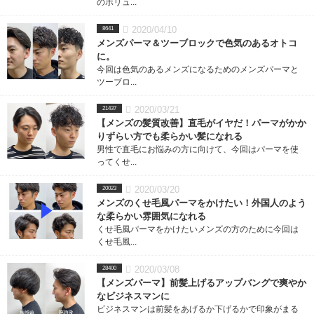
のボリュ...
2020/04/10
8641
メンズパーマ＆ツーブロックで色気のあるオトコ
に。
今回は色気のあるメンズになるためのメンズパーマと
ツーブロ...
2020/03/21
21437
【メンズの髪質改善】直毛がイヤだ！パーマがかか
りずらい方でも柔らかい髪になれる
男性で直毛にお悩みの方に向けて、今回はパーマを使
ってくせ...
2020/03/20
20023
メンズのくせ毛風パーマをかけたい！外国人のよう
な柔らかい雰囲気になれる
くせ毛風パーマをかけたいメンズの方のために今回は
くせ毛風...
2020/03/08
28400
【メンズパーマ】前髪上げるアップバングで爽やか
なビジネスマンに
ビジネスマンは前髪をあげるか下げるかで印象がまる