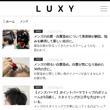
ホーム
メンズ
2021/07/01
90868
メンズの白髪・白髪染めについて美容師が解説。悩
みを解消して新しい自分に。
最近白髪が目立ってきたからカラーしようかな、、と
思われて...
2020/08/28
13235
メンズの明るい白髪染め。白髪が気になり始めた
30代の方に。
白髪染めと聞くと暗い色のイメージがありませんか？
白髪が気...
2020/06/03
85373
【メンズパーマ】ポイントパーマでトップのボリュ
ームが1日続く。スタイリングが上手な方はやって
いる。
メンズのスタイリングで大事になってくるのは"トップ