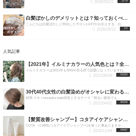
2026/05/22
23778
白髪ぼかしのデメリットとは？知っておくべき5つの項目をプロが解説
こんにちは白髪ぼかしに特化したサロンLUXYがお伝えする、白...
2026/05/22
275
人気記事
【2021年】イルミナカラーの人気色とは？全9色の魅力を渋谷の美容師が教えます。渋谷美容室LUXY（ラグジー）
イルミナカラーは2021年もSNSや至る所で話題になっていますね...
2021/06/09
531505
30代40代女性の白髪染めがオシャレに変わる！ハイライトで魅せる最新カラー。
村岡 マキ / muraoka maki得意とするテーマ「明るい髪色でも...
2022/04/02
500236
【髪質改善シャンプー】コタアイケアシャンプーの正しい選び方とは？渋谷美容室LUXY(ラグジー）
COTA i CARE(コタアイケアシャンプー)を使った事ありますか...
2020/11/04
456687