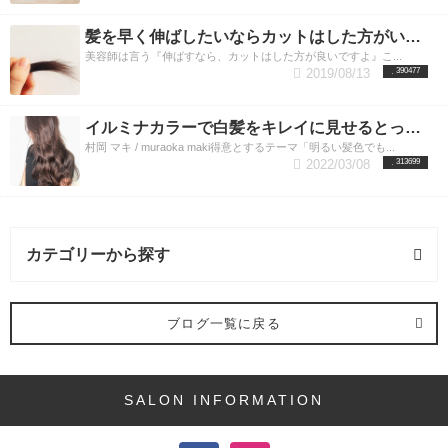
髪を早く伸ばしたいならカットはした方がいいのか？美容師が答えます。
美容師は言う『伸ばすなら、カットはした方が良いですよ』こ...
2019/08/13
390477
イルミナカラーで白髪をキレイに見せるとっておきの方法
村岡 マキ / muraoka maki得意とするテーマ「明るい髪色でも...
2022/03/08
313699
カテゴリーから探す
ヘアカラー (16記事)
ブログ一覧に戻る
デジタルパーマ (2記事)
SALON INFORMATION
ヘアケア (8記事)