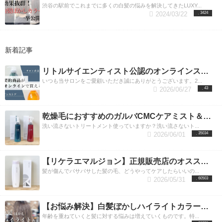
渋谷の駅前でこれまでに多くの白髪の悩みを解決してきたLUXY...
2024/03/22
3424
新着記事
リトルサイエンティスト公認のオンラインストアに認定されました
いつも当サロンをご愛顧いただき誠にありがとうございます。2...
2026/06/27
43
乾燥毛におすすめのガルバCMCケアミスト＆ガルバCMCケアエマルジョンとは？洗い流さないトリートメントで髪質改善
洗い流さないトリートメント使っていますか？洗い流さないト...
2026/06/01
35034
【リケラエマルジョン】正規販売店のオススメ使用方法＆内容成分とその効果。渋谷リケラエマルジョン取り扱い店
髪が傷んでパサパサした髪の毛、どうやってケアしたらいいの...
2026/05/31
60503
【お悩み解決】白髪ぼかしハイライトカラーをすれば気になる白髪が目立たない！／東京・渋谷エリア
年齢を重ねていくと髪に対する悩みは増えていくものです。特...