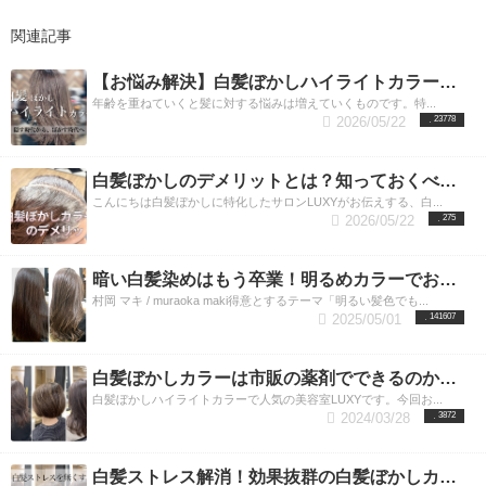
関連記事
【お悩み解決】白髪ぼかしハイライトカラーをすれば気になる白髪が目立たない！／東京・渋谷エリア
年齢を重ねていくと髪に対する悩みは増えていくものです。特...
2026/05/22
23778
白髪ぼかしのデメリットとは？知っておくべき5つの項目をプロが解説
こんにちは白髪ぼかしに特化したサロンLUXYがお伝えする、白...
2026/05/22
275
暗い白髪染めはもう卒業！明るめカラーでお洒落を楽しみたい大人女性のご希望を叶えます。
村岡 マキ / muraoka maki得意とするテーマ「明るい髪色でも...
2025/05/01
141607
白髪ぼかしカラーは市販の薬剤でできるのか？話題のカラーを美容師が解説
白髪ぼかしハイライトカラーで人気の美容室LUXYです。今回お...
2024/03/28
3872
白髪ストレス解消！効果抜群の白髪ぼかしカラーを一挙公開