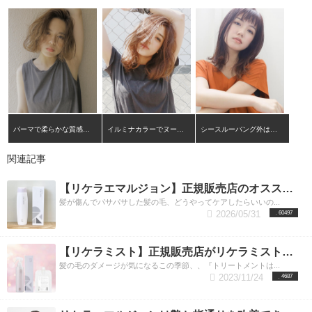
ごいのがこのy-ドコサラクトンは熱を加えることでキ
しょう。 リケラエマルジョンの効果は使っていくた
います。なので、フケや乾燥、痒みなどのお悩みの
ューティクルと強い結合をつくるので、補修だけで
びに髪は健康な状態に近づくことで本来のツヤ感や
方にもおすすめです。 また、従来のシャンプーより
なく髪の毛に長くキープすることができるのです。
収まりの良いストレスフリーな髪になれます。 現
も泡立ちもよく、シャンプーも少量ですみ、泡切れ
熱ダメージを「熱」で補修するという新技術です。
在、使っているトリートメントと比較してもほぼ間
も早いのでサッと流すだけで泡がすぐ落ちます。
ガルバCMCケアミストはこんな人におすすめ 柔らか
違いなく効果を実感いただけます。
日々のシャンプーも時間短縮できバスタイムも効率
リケラエマルジ
い髪の毛やうねりのある髪の毛で言うことを聞かな
ョンのおすすめの使い方
よく過ごせます。
【補う】独自開発された毛髪補
実際にお使いいただくので
いとお悩みの方、質感や指通りをよくしたいという
あれば効果をより実感していだだきたいので簡単に
修！ コタアイケアシャンプーは、コタオリジナルの
方におすすめです。 朝忙しい時でもシュッと１，２
ご説明します。 ぜひ使用する際の参考にしてくださ
成分「ケラミドロール」というものが入っていま
回吹きかけるだけで髪の毛がきれいにまとまるので
い。
す。
インバス(お風呂の中)で使う場合 １.シャンプー
この成分は、毛髪のCMC（毛髪の水分保持に不
朝時間がない方におすすめです。
でよく汚れを落とします。・皮脂や汚れがあるとト
可欠なせい）という成分に非常に近い成分で出来て
LUXYがオススメ
するガルバミストの使い方 １．タオルドライで髪の
リートメントがちゃんと髪の毛の中に入らないこと
おり、それがナノ化されていて毛髪の内部に入り込
パーマで柔らかな質感の大人ボブ
イルミナカラーでヌーディなミディアムレイヤー
シースルーバング外はねミディ
毛の水気を取ります。この時なるべく水分をとって
があるので、汚れをしっかりおとしましょう。 2.シ
みしっかりダメージを補修していきます！ また、
おかないとトリートメントの効果が水分で薄まって
ャンプー後、軽く水気を切ります。・水分が残りす
「アクアヴェール」というセラミドのシート毛髪全
関連記事
しまいます。 ２．髪の毛から１０～１５ｃｍくらい
ぎているとリケラエマルジョンの効果が薄くなって
体を包み込みます。そして、毛髪の補修した部分を
離したところから、数回プッシュを髪の毛全体にか
しまいます。 3.リケラエマルジョンを髪全体になじ
補強し、潤いを持続させます。
【癒す】それだけで
【リケラエマルジョン】正規販売店のオススメ使用方法＆内容成分とその効果。渋谷リケラエマルジョン取り扱い店
けます。全体的に毛先の方からつけていくようにし
ませます。・リケラエマルジョンを、500円玉大を手
はないリラクゼーション効果！ 髪の毛の洗浄やダメ
てください。 ３．次に軽くブラシを通して、髪全体
のひらに出して髪の毛になじませていきます。・こ
ージ補修だけではなく、コタアイケアシャンプーに
髪が傷んでパサパサした髪の毛、どうやってケアしたらいいの...
2026/05/31
60497
にまんべんなく行き渡るようにします。 ４．そし
の時、毛先～中間を中心になじませてください。根
はリラクゼーション効果もあります。コタアイケア
て、いつもどおり乾かすとツルツルの仕上がりにな
元につけすぎるとべたついて根元が潰れてしまう可
シャンプーの香りはアロマ効果を考えた香りの調合
ります。 髪の長さ 使用料の目安 ショート 約4、5プ
能性があります。 ４．全体によくなじませたら、髪
となっており、シャンプー、トリートメントの時間
【リケラミスト】正規販売店がリケラミストの魅力を徹底解説
ッシュ ミディアム 約4〜6プッシュ ロング 6〜10プ
の毛を流します。・流しすぎるとトリートメントも
がリラックスタイムへと変わります。 コタアイケア
ッシュ
流れてしまうので、ヌメヌメした感じがとれたくら
シャンプーはそれぞれ香りが違います。各シャンプ
ガルバCMCケアミストは乾いた髪にも使える
髪の毛のダメージが気になるこの季節、、『トリートメントは...
2023/11/24
ので、朝お出かけ前に先程と同様に３，４プッシュ
いで流し終わりましょう。
ー、トリートメントの匂いはこちら
アウトバス（お風呂上が
どれを組み合し
4687
かけると指通りが良くなり髪の毛がまとります。
り）の場合 アウトバスの場合ドライヤーで乾かす前
ても、香りが交わっても心地の良い香りになりま
ガ
ルバCMCケアエマルジョン～じっくりと補修し、さ
につけます。 1.髪の毛を握って水気を取ります。・
す。
【育む】髪の毛の根本の頭皮を健康に！ コタア