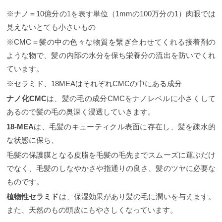
※ナノ＝10億分の1を表す単位（1mmの100万分の1）肉眼では
見えないとても小さいもの
※CMC＝髪の中の色々な物質を繋ぎ合わせてくれる接着剤の
ような物で、髪の内部の水分を保ち栄養分の流出を防いでくれ
ています。
※セラミド、18MEAはそれぞれCMCの中にある成分
ナノ化CMC
は、髪の毛の成分CMCをナノレベルに小さくして
あるので髪の毛の奥深く浸透していきます。
18-MEA
は、毛髪のキューティクル表面に存在し、髪を疎水的
な状態に保ち、
毛髪の保護膜となる皮脂を毛髪の毛先までスムーズに運ぶだけ
でなく、毛髪のしなやかさや指通りの良さ、髪のツヤに必要な
ものです。
植物性セラミド
は、保湿効果があり髪の毛に潤いを与えます。
また、天然のもの頭皮にもやさしくなっています。