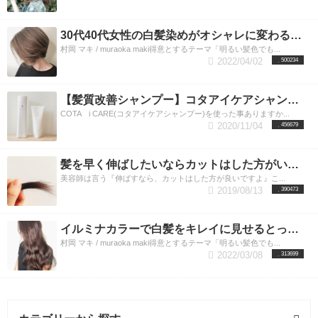
捨てずにそのまま詰め替えて長くご利用いただけま
て入荷しているものですので安心してご購入くださ
ーをするにあたってプロが教えるちょっとしたコツ
す。 商品名 価格(税込) 1mlあたりの単価 ガルバミス
い。 当店でご購入された商品に万が一不具合が確認
をお伝えします。 いつものシャンプーがより良く実
ト／150ml 2,860円 約19円 ガルバミスト詰め替え／
された場合、当サロンが責任をもって対応させてい
感できると思いますのでぜひやってみてください。
30代40代女性の白髪染めがオシャレに変わる！ハイライトで魅せる最新カラー。
500ml 7,645円 約15円
コタアイケアシャンプーの美容師が勧める使用方法
ただきます。 オンラインストアへ
ガルバCMCケアエマルジョン
リトルサイエンテ
村岡 マキ / muraoka maki得意とするテーマ「明るい髪色でも...
ィストが認めた公認オンラインストアとは？ 当サロ
1. まず、お湯で汚れをしっかり洗い流します。ここ
の値段 150ml : ￥3,850(税込み)
150ml : ￥10,285(税
2022/04/02
500234
込み)
ン、LUXYのオンラインストアは2026よりリトルサ
でしっかり汚れを落としておくと、この後のシャン
上の写真青いボトルのガルバCMCケアエマル
ジョン。 ポンプタイプになっており、濡れた髪の毛
イエンティストが公式で認めた公認オンラインスト
プーの泡立ちも変わってきます。 2. まず、ショート
に使うと伸びがよくセミロングくらいだとワンプッ
アに加わりました。 取り扱っている商品は全てメー
の方ですとこのくらいシャンプーを手の平に出しま
【髪質改善シャンプー】コタアイケアシャンプーの正しい選び方とは？渋谷美容室LUXY(ラグジー）
シュで済みます。 つけ過ぎにはご注意ください。
カーから直送で送られてきたものをサロンでも販売
す。 ※ショートの方はティースプーン約1.5杯〜2杯
商
COTA i CARE(コタアイケアシャンプー)を使った事ありますか...
品名 価格(税込) 1mlあたりの単価 ガルバエマルジョ
しております。 偽物が横行している昨今、信用でき
分 ロングの方はティースプーン3杯〜4杯分くらいが
2020/11/04
456679
ン／150ml 3,850円 約26円 ガルバエマルジョン詰め
る店舗での取り扱いということもあり多くのお客様
目安です。 シャンプーを手の平でなじませながら、
替え／500ml 10,285円 約21円
にご好評をいただいております。 ＞＞ リトルサイエ
洗顔と同じように泡立てます。
ガルバエマルジョン
3. それを揉み込み、
＆ミストの購入方法（正規取扱店＆公認オンライン
ンティストの公式サイトはこちら ＜＜
空気を含ませるような感じで髪全体に行き渡らせる
まとめ リケラ
髪を早く伸ばしたいならカットはした方がいいのか？美容師が答えます。
ストア） リケラエマルジョンは「リトルサロン」と
エマルジョンに関してご理解いただけましたか？ 毛
感じで、泡立てください！ 4. よく泡立ったら頭皮と
美容師は言う『伸ばすなら、カットはした方が良いですよ』こ...
呼ばれるリトルサイエンティストと契約した正規取
髪科学から生まれた今までにないトリートメント。
髪の毛を指腹でマッサージするように洗ってくださ
2019/08/13
390473
り扱いサロンでしか取り扱えないプライム商品で
髪の毛の専門家が考えて作られたトリートメントで
い。 5. 洗い終わったら、シャンプーをよくすすぎま
す。 リトルサイエンティストと契約していないとこ
す。 お家でもできる効果の高いホームケアをお探し
す。シャンプーだけでも質感が変わったことを実感
ろで買うと品質など保障されません。 また定価より
ならぜひ一度お試しください。 カラー、パーマのダ
できます。
コタアイケアトリートメントの美容師が
イルミナカラーで白髪をキレイに見せるとっておきの方法
も高く販売されていたりもするのでしっかりとご確
メージで毛先のパサツキ、広がりがまるで嘘のよう
勧める使用方法 1. まずシャンプーが終わったら、髪
村岡 マキ / muraoka maki得意とするテーマ「明るい髪色でも...
認ください。 ※LUXYは2026年よりリトルサロンに
な質感になります。 これからも綺麗な髪の毛で毎日
の毛の水気を軽く拭き取ります。 2. 次にコタアイケ
2022/03/08
313699
加えて公認オンラインストアになりました。取り扱
を過ごしてください。 最後までお読みいただきまし
アトリートメントをこのくらい手の平に取り出し、
うリトルサイエンティストの商品は全て正規ルート
てありがとうございました。
手の平全体に伸ばします。 ※トリートメントもシャ
初めての方やご予約、
を通して入荷しているものですので安心してご購入
ご相談などございましたらお気軽ご連絡ください。
ンプーと同等の量で使用してください。 3. 手の平に
ください。 当店でご購入された商品に万が一不具合
もちろんお電話でも対応させていただきます。 ☎ ０
出したトリートメントを髪全体になじませます。ま
が確認された場合、当サロンが責任をもって対応さ
３−６４２７−６４７７
た、他のトリートメントは毛先だけに馴染ますもの
LUXY（ラグジー） リトルサ