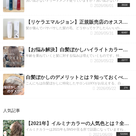
洗い流さないトリートメント使っていますか？洗い流さないト...
ルバエマルジョンもタオルドライをしっかりしまし
な量を使ってみては以下かでしょうか。
９） 価格（税込） 200ml 3,410円 800ml ポンプタイ
リケラエマ
2026/06/01
35030
ょう。 ２．ガルバCMCケアエマルジョンをだいたい
ルジョンの値段は 200mL／4,200円（税抜）
プ 8,470円 750ml 詰め替え 7,920円 ※１、３、
１プッシュくらい手に取りましょう。ロングや毛量
1000mL／18,150円（税抜）
５、７、９番は同価格
COTA i CARE（コタアイケア
リケラエマルジョンは
の多い人は２プッシュくらい取ります。ただこのガ
200ml入って￥4,620（税込）になります。 詰め替え
シャンプー）取り扱い店舗／購入方法 現在コタアイ
【リケラエマルジョン】正規販売店のオススメ使用方法＆内容成分とその効果。渋谷リケラエマルジョン取り扱い店
ルバエマルジョンはつけすぎるとベタついてしまう
（リフィル）は1000ml入って￥18,150（税込）にな
ケアシャンプーの販売は取り扱い店舗で直接お買い
髪が傷んでパサパサした髪の毛、どうやってケアしたらいいの...
ので気をつけましょう。 ３．手のひらで伸ばし、毛
ります。
求めいただくしか購入方法がございません。 LUXY
サイズ 価格（税込） 1mlあたりの単価
2026/05/31
60497
先中心につけていきます。 ４．つけた後はドライヤ
200ml 4,620円 約２３円 1000ml 18,150円 約１８円
では全番号取り扱っておりますが、在庫がない場合
ーでしっかり乾かしていきましょう。 髪の長さ 使用
ボトルタイプは毎日使っても約1ヶ月はもつサイズで
がございますので店舗でのご購入を希望される方は
料の目安 ショート 0.5プッシュ ミディアム 1〜1.5プ
す。 使用されている多くのお客様はご来店周期に合
お手数ではございますが、一度お電話で確認してお
【お悩み解決】白髪ぼかしハイライトカラーをすれば気になる白髪が目立たない！／東京・渋谷エリア
ッシュ ロング 1〜2プッシュ ミルクタイプのトリー
わせてご購入していただくことが多く他のトリート
こし頂けると幸いです。 営業中であればコタシャン
年齢を重ねていくと髪に対する悩みは増えていくものです。特...
トメントは、むやみやたらに付けてしまうと質感が
メントと併用して使用されている方もいらっしゃい
プーのみの購入だけでもご来店可能です。 ご来店時
2026/05/22
23777
重くなることやベタついてしまうことがあるので注
ますね。
に詳しい内容や番号のご相談などもお受けいたしま
ボトルのデザインもシンプルで持った感じ
意してください。使いはじめのうちは少量づつつけ
が手に馴染むデザインになっています。 お風呂場に
すのでお気軽におこしください。
LUXYでは、アプ
てみて必要なら足していくように使用してくださ
置いてあっても違和感がありません。 小分けにして
リをダウンロードし会員登録していただいた お客様
白髪ぼかしのデメリットとは？知っておくべき5つの項目をプロが解説
い。
持ち歩く方もいらっしゃいます。
限定でアプリ内のオンラインショップにてご購入い
【ガルバCMCケアミスト】【ガルバCMCケア
リケラエマルジョ
こんにちは白髪ぼかしに特化したサロンLUXYがお伝えする、白...
エマルジョン】の値段は
ンの購入方法（正規取扱店＆公認オンラインスト
ただけます。 ※コタシャンプーは一度ご予約された
一番気になるのはお値段で
2026/05/22
274
すよね。 市販のものと比べてサロンのものはいいも
ア） リケラエマルジョンは「リトルサロン」と呼ば
ことのあるお客様、会員様のみの販売となりますの
のだけど値段が高いイメージってありますよね？ し
れるリトルサイエンティストと契約した正規取り扱
でご了承ください。
☎︎ ０３−６４２７−６４７７
かしこのガルバシリーズはコストパフォーマンスが
いサロンでしか取り扱えないプライム商品です。 リ
LUXY（ラグジー） JR渋谷駅徒歩１分。
渋谷区渋谷
とても良いと思います。
トルサイエンティストと契約していないところで買
1-14-14 植村会館ビル8F
ガルバCMCケアミストの値
平日 11:00〜21:00 日祝
人気記事
うと品質など保障されません。 また定価よりも高く
11:00〜20:00 定休日 毎週火曜日、第3水曜日
段 150ml : ￥2,860(税込み)
500ml : ￥7,645(税込み)
コタ
上の写真、赤いスプレータイプのガルバCMCケアミ
販売されていたりもするのでしっかりとご確認くだ
アイケアシャンプー&トリートメントを最大限活かす
スト。出口が霧吹き状になっていて使用する量もご
さい。 ※LUXYは2026年よりリトルサロンに加えて
使用方法 いいシャンプーを使うのならば正しい使用
【2021年】イルミナカラーの人気色とは？全9色の魅力を渋谷の美容師が教えます。渋谷美容室LUXY（ラグジー）
自分で調整しやすくできています。 スプレーの中身
公認オンラインストアになりました。取り扱うリト
方法でお使いいただくとさらにいい結果が出ること
イルミナカラーは2021年もSNSや至る所で話題になっていますね...
がなくなっても詰め替えもご用意があるので容器は
ルサイエンティストの商品は全て正規ルートを通し
は間違いありません。 ここからはご自宅でシャンプ
2021/06/09
531504