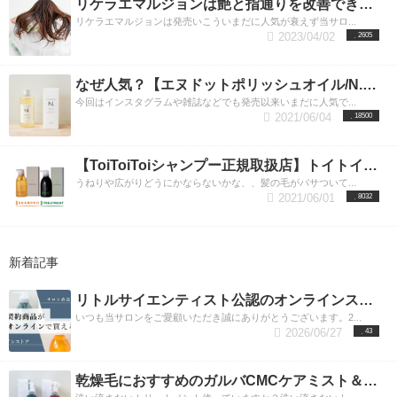
リケラエマルジョンは艶と指通りを改善できる。マルチなトリートメントの効果とは
らっと指通りのよい髪に仕上げる～ ガルバCMCケア
インバス同様、トリートメント効果が薄まらないよ
イケアシャンプーは、髪の毛だけでなく頭皮のこと
エマルジョンはミルクタイプの洗い流さないトリー
うに水分をとります。 2.リケラエマルジョンを髪全
も考えて作られています。 髪の毛や皮膚のトラブル
リケラエマルジョンは発売いこういまだに人気が衰えず当サロ...
トメント。 これからの季節で乾燥してパサついた髪
体になじませます。・アウトバスの時は、インバス
の原因にもなる紫外線。 頭皮、髪の毛を守るため最
2023/04/02
2605
の毛を、しっとりまとまりのある髪にしたいと言う
より水分が少ない状態なのでつけすぎるとベタつい
近よく聞くシアバターが配合されており、紫外線か
方に使っていただきたいです。
てしまうのでご注意ください。・はじめに少なめに
ら髪の毛、頭皮を守ってくれます。 また、ビタミン
ガルバCMCケアエマ
なぜ人気？【エヌドットポリッシュオイル/N.porish oil】美容師も愛用するその訳とお洒落な使い方
ルジョンの特徴 ・熊本産コウネ馬油配合 馬のタテガ
つけ、足りない場合足してください。・インバス同
CやビタミンEの約400倍もの効果があるといま注目
ミからわずかに採れる"コウネ馬油"を配合します。
様、毛先～中間を中心になじませてください。根元
の「α–リポ酸」という成分も配合されており、カプ
今回はインスタグラムや雑誌などでも発売以来いまだに人気で...
馬一頭わずか１％ほどしか取れない貴重な馬油 馬の
につけすぎるとべたついて根元が潰れてしまう可能
セル状になっているα–リポ酸が頭皮で徐々に排出さ
2021/06/04
18500
油人の皮脂に非常に近い成分でできており、人の体
性があります。 3.ドライヤーで乾かします・地肌を
れて、様々なダメージ要因から防いでくれます。
温で融解して髪への浸透性が高く、髪の毛にしっか
中心によく乾かしましょう。毛先はパサパサになり
【象る】中身だけではないデザインへのこだわり！
り浸透しCMCを補給、補修してくれます。 ・３つの
すぎないように気をつけてください。
容器にもこだわりがあり、形も三角形の錐形で、濡
リケラエマル
【ToiToiToiシャンプー正規取扱店】トイトイトーイでうねりやひろがりを抑えまとまりのある美髪に
UVプロテクト
ジョンを実際に使うイメージ 手に持ったサイズ感は
れた手で持っても手の平にしっかりフィットするユ
紫外線を吸収する作用があるといわれ
うねりや広がりどうにかならないかな、、髪の毛がパサついて...
ている３つのUVプロテクト成分が入っており、外出
このようなイメージです。 握りやすいボトルでシン
ニーバーサルデザインで作られています。フォルム
2021/06/01
8032
の際の紫外線ダメージを軽減してくれます。 ・モリ
プルなデザイン。 上から見ると楕円形のような形を
や色も心理的、潜在意識的に考えられた形になって
ンガオイル お肌のシミやしわなどにも効くと言われ
しています。 手の上に出すと上に少し盛り上がるよ
います。
COTA i CARE(コタアイケアシャンプー)の
るモリンガオイル。 このモリンガオイル髪にもとて
うな粘性をしているので手を傾けてもすぐには落ち
値段 コタアイケアシャンプー＆トリートメントはお
も良く、赤ワインと比べて約８倍ものポリフェノー
そうにありません。 手に伸ばしてみても柔らかく嫌
試し用の小さいサイズからポンプ、詰め替えの４サ
新着記事
ルが含まれております。 なので、抗酸化作用が強く
なねっとり感もないので操作性が良さそうな感触で
イズのラインナップがあります。 サイズが大きくな
髪を引き締めてくれてCMCの流出を防ぎます。
すね。 写真に写っている女性くらいの長さだと大
るとコストがお安くなります。 しかし最初は小さい
ガル
リトルサイエンティスト公認のオンラインストアに認定されました
バCMCケアエマルジョンはこんな人におすすめ ・乾
体、手のひらに出して500円玉よりもひとまわり大き
サイズのものを使って気に入ったら大きいサイズに
いつも当サロンをご愛顧いただき誠にありがとうございます。2...
燥しやすくパサつき広がりが気になる髪の毛が気に
いくらいの量を目安にしてください。 どうしてもも
することをおすすめしております。 COTA i CAREシ
2026/06/27
43
なる ・カラーやパーマなどのケミカルダメージのあ
ったいないという思いから少量をよく伸ばすといっ
ャンプーの値段 内容量（１〜９） 価格（税込）
る髪の毛 ・コテやアイロンなどの熱ダメージのある
た使い方をされている方も多いようなのですが少な
300ml 3,080円 800ml ポンプタイプ 6,600円 750ml
髪の毛
すぎても効果を実感していただけない場合があるの
詰め替え 6,050円 ※１、３、５、７、９番は同価
LUXYがオススメするガルバCMCケアエマル
乾燥毛におすすめのガルバCMCケアミスト＆ガルバCMCケアエマルジョンとは？洗い流さないトリートメントで髪質改善
ジョンの使い方 １．ガルバCMCケアミスト同様にガ
でまずは良さを実感していただくためにも少し多め
格
COTA i CAREトリートメントの値段 内容量（１〜