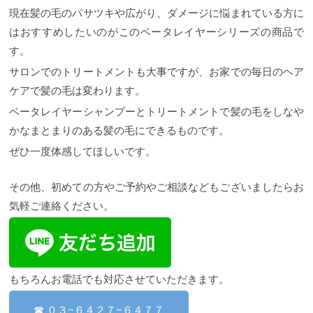
究してダメージの原因や髪の毛の補修成分などをし
によって知らぬ間に負担がかかっています。 お肌は
トリートメントを最大限活かす使用方法 コタアイケ
現在髪の毛のパサツキや広がり、ダメージに悩まれている方に
っかり考えてヘアケア商品を開発しています。 そこ
UVケアするけど髪の毛はやらないという方がほとん
アシャンプーの美容師が勧める使用方法 コタアイケ
はおすすめしたいのがこのベータレイヤーシリーズの商品で
でリトルサイエンティストが今回ガルバシリーズで
どなのでこのように髪はダメージを負ってしまいま
アトリートメントの美容師が勧める使用方法 COTA i
着目したのが”CMC補修”。 髪の毛の主成分はたんぱ
す。 「エイジングダメージヘア」年齢を重ねていく
CARE(コタアイケアシャンプー)の種類 コタアイケア
す。
く質でできており、いままでのトリートメントはた
ことで内部組織は変化していきます。 昔よりも髪が
シャンプー１ コタアイケアシャンプー３ コタアイケ
サロンでのトリートメントも大事ですが、お家での毎日のヘア
んぱく質を補うものが多かったのですが、リトルサ
パサつくようになったと感じる方はこれが原因で
アシャンプー５ コタアイケアシャンプー７ コタアイ
イエンティストはCMCに着目しました。 CMCとは
す。 年齢とともに髪は潤いがなくなっていくものな
ケアシャンプー９ コタアイケアシャンプー&トリー
ケアで髪の毛は変わります。
髪の毛を構成する物質です。このCMCは髪の毛の
のでしっかりとしたケアは必須になります。
トメントの選び方！！ Q&A アンサー アンサー アン
これら
ベータレイヤーシャンプーとトリートメントで髪の毛をしなや
５％の割合しかありませんが、髪の毛にとってとて
のダメージによって髪の毛から足りなくなっている
サー まとめ
COTA i CARE(コタアイケアシャンプ
も重要な働きをしています。 CMCは髪の毛の水分や
成分がケラチンとCMCです。 リケラエマルジョン
ー)とは？ コタアイケアシャンプーとは、コタ株式会
かなまとまりのある髪の毛にできるものです。
油分の通り道、キューティクル同士をくっつける接
は、ダメージによってなくなったケラチンとCMCを
社が5種類のシャンプーと5種類のトリートメントの
着剤のような役割を果たしています。CMCがないと
補修してくれるので使っていくことで髪の毛は健康
ラインナップで出しているシャンプーです。 コタア
ぜひ一度体感してほしいです。
水分を保てずパサついた質感になってしまいます。
な状態になるんです。
イケアシャンプー公式HPを見たことがある方や使っ
リケラエマルジョンの特徴 リ
また、パーマやカラーの薬剤の通り道になっている
ケラエマルジョンは従来のトリートメントと違い、
たことのある方はご存知かと思いますが、シャンプ
その他、初めての方やご予約やご相談などもございましたらお
のでカラーの発色やパーマのかかり具合にも影響し
表面だけでなく骨格から補修するので持ちも普段よ
ーとトリートメントを組み合わせて、その人に合っ
てきます。 しかし、CMC補修をすることで水分、油
りよくなります。そして、リケラエマルジョンが骨
たシャンプーとトリートメントを提供できる仕組み
気軽ご連絡ください。
分を保つことができ、 キューティクル同士をしっか
格を補修するために入っている重要な成分液晶性コ
になっています。
このシャンプーは契約商品で、通
りとくっつけてくれるので指どおりが良く潤いのあ
レステロールとAEDSケラチン。この二つの成分が骨
販などでは買えず、契約した美容室でないと購入で
るしなやかな髪になります。 CMC補修をすると染料
格を補修する上で重要な役割となります。
きません。 コタアイケアシャンプーは五感に響かせ
AEDSケラ
が流れ出ることも防ぐのでヘアカラーの色持ちにも
チン AEDSケラチンは、ケラチン骨格を補修する役
るシャンプーとして、洗う、癒す、補う、育む、象
効果があります。
割があります。 このケラチン骨格が弱いとCMC骨格
るをテーマに作られています。毎日のヘアケアとし
ガルバシリーズの特徴 ●ナチュラ
ルセラミド ●ナノ化CMC ●ダメージセンサーサーチ
も弱いままので、まずこのケラチン骨格を補修して
て重要なシャンプー。このテーマごとに考え、作ら
もちろんお電話でも対応させていただきます。
ケラチン 〈 ナチュラルセラミド 〉 ガルバミストに
いきます。 カチオン基を複数持つケラチンだから、
れた、コタアイケアシャンプーの魅力を説明してい
は、天然ヒト型セラミドという世界初のナチュラル
髪のダメージした部分（マイナス部分）に吸着。“ポ
きます！ 実際にお使いになられたお客様からも好評
☎ ０３−６４２７−６４７７