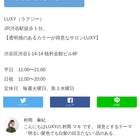
セラミドが入っており、このセラミドがCMCが不足
リカチオンの性質”を活かしてイオン結合して補修す
（実例＆お声） 実際にコタアイケアシャンプーを使
したとこに入り込んでラメラ構造という膜を形成し
る。さらにAEDSケラチンの“SS結合”を活かして分⼦
って頂いているお客様の髪の毛です。 ２ヵ月使って
ます。 このラメラ構造は水、脂の通り道になってお
架橋させることも可能。使うたびに髪のデザインが
いただくと、クセが伸び、ツヤ、手触りもよくなり
り、これを強く安定させることによって髪の毛のバ
楽しめるようになります。
髪の毛がまとまりました。 お客様からも 「髪の毛が
液晶性コレステロール
LUXY（ラグジー）
リア機能をアップし、ダメージに負けない髪を作り
CMC骨格のポイントはラメラ構造。
絡まず、指通りが良くなった」 「乾燥でパサついて
「ラメラ構造」
JR渋谷駅徒歩１分。
ます。
とは水分と油分が交互に重なったミルフィーユのよ
いた髪がしっとりまとまった。」 「根元がふんわり
〈 ナノ化CMC 〉 ナノ化されて細かくなった
CMCが毛髪の不足したCMCを補充、補修してくれま
うな髪の構造を指します。髪の外側には、キューテ
して、さらさらになった。」 「クセでごわついてい
【透明感のあるカラーが得意なサロンLUXY】
す。これにより髪の毛のカラーの色持ちやパーマの
ィクルがウロコ状に重なっており、キューティクル
た髪がしっとりまとまった。」 「シャンプーとトリ
持ちの期間も長くなります。
とキューティクルの間にはラメラ構造を持ったCMC
ートメントの組み合わせで自分の好きな質感にでき
〈 ダメージセンサーサ
ーチケラチン 〉
という物質があります。CMCのラメラ構造がきれい
た。」
と様々なお声を頂いております。 クセの収
カチオン化したケラチンという成分
渋谷区渋谷1-14-14 植村会館ビル8F
が、髪の毛のダメージ部分に吸着しをダメージを補
な層になっていることで、髪は水分を豊富に含むこ
まりなどに関しては個人差がありますが、指通りや
修してツヤを与えます。 ガルバシリーズでは、髪
とができます。 液晶性コレステロールは、このラメ
毛先のまとまりは多くの方が実感されています。 使
質、ダメージにあわせて使い分けるように２種類の
ラ構造の配列を整える役割をしてくれています。
い続けることでより実感できるのがコタシャンプー
ど
平日 11:00〜21:00
トリートメントが開発されました。
んな香りなの？
です。
COTA i CARE(コタアイケアシャンプー)の五
トリートメントを香りで決めている
ガルバCMCケア
日祝 11:00〜20:00
ミスト～うねりを抑え、日中に受けるダメージから
方も多いのではないでしょうか？ 香りはベリー、ロ
感に響かせるとは？ 【洗う】洗うだけではない！ コ
保護～ ガルバミストは朝のスタイリングでも使うこ
ーズをはじめ甘酸っぱさと華やかなフルーティフロ
タアイケアシャンプーの中で洗うとは、補修しなが
定休日 毎週火曜日、第３水曜日
とができます。ミストタイプなので、お出かけ前に
ーラルの香りがふんわりと香ります。 甘すぎずほど
ら洗うことを指しています。シャンプーの中にだい
サッとかけるだけでも、簡単に質感がよくなりま
よく良い香りがします。
だい入っている界面活性剤ですが、このコタアイケ
リケラエマルジョンはこん
す。 手を汚さずにできるので忙しい方に特にオスス
な人におすすめ【効果】 毎朝、コテやアイロンを使
アシャンプーは毛髪と同じ成分の構造をもつ「アミ
ツイート
シェア
LINE
メです。
っている人 カラーやパーマによる髪のダメージが大
ノ酸系界面活性剤」と「PPT系界面活性剤」という
ガルバCMCケアミストの特徴 ・UVプロテ
クト 紫外線から髪を守るための天然成分オウレンが
きい人 硬毛でやわらかい髪にしたい人 エイジング毛
ものが入っているのでパサついた髪になめらかさや
配合されており、お出かけ時などに受けるUVのダメ
で、さらにダメージした髪 毎日何気ないことでも髪
潤いを与えてくれます。
また、コタアイケアシャン
村岡 麻紀
ージを軽減してくれます。 ・ヒートケアCMC y-ドコ
の毛はダメージを負ってしまいます。 そんな不安も
プーで使われているオリーブ系界面活性剤には、頭
こんにちはLUXYの 村岡 マキ です。 得意とするテーマ
サラクトンという成分が入っており、キューティク
このリケラエマルジョンを使って少しでも健康な状
皮にも非常に良く、皮脂に近い成分も入っていて頭
「明るい髪色でも白髪の目立たない”品のある...
ルのダメージした部分に吸着し補修します。更にす
態に近づけてあげることでより毎日が楽しくなるで
皮のバリア機能を向上させ保湿効果もしっかりして