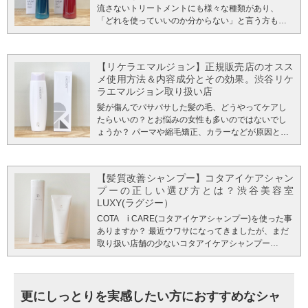
流さないトリートメントにも様々な種類があり、
「どれを使っていいのか分からない」と言う方も多
いと思います。 そんな方に是非とも使ってほしいお
すすめの洗い流さないトリートメントを今日はご紹
介していきたいと思います。
美容師の間でも話題に
【リケラエマルジョン】正規販売店のオスス
なっている 【ガルバCMCケアミスト】【ガルバ
メ使用方法＆内容成分とその効果。渋谷リケ
CMCケアエマルジョン】 というミストタイプとミル
ラエマルジョン取り扱い店
クタイプの洗い流さないトリートメントです。
LUXYでは仕上げにドライヤーで髪を乾かす前にお客
髪が傷んでパサパサした髪の毛、どうやってケアし
様の髪質を見てどちらかをつけて乾かしています。
たらいいの？とお悩みの女性も多いのではないでし
使っていただいたお客様からも、 「髪質が変わった
ょうか？ パーマや縮毛矯正、カラーなどが原因とは
みたいにサラサラになる」 「指通りが違う」 「うね
分かっていてもやめるわけにもいかないのが現状。
りが収まり、パサツキがなくなった」
また髪のダメージは、カラーやパーマだけでなく環
こちらは実際
に使って頂いているお客様の写真です。 効果は個人
境、年齢も関係してきます。 こんなお悩みをお持ち
【髪質改善シャンプー】コタアイケアシャン
差がありますが、ガルバシリーズは使うたび髪が綺
のあなたにおすすめしたいのが、【リケラエマルジ
プーの正しい選び方とは？渋谷美容室
麗になっていきます。 両方とも美容専売品で正規取
ョン】 このリケラエマルジョンを毎日のヘアケアと
LUXY(ラグジー）
り扱い店の美容室でしか扱っておらず、初めて聞い
して使うことで髪の毛の質感が日に日に変わってい
たと言う方も多いのではないでしょうか。 市販で売
きます。 今回は【リケラエマルジョン】が発売いら
COTA i CARE(コタアイケアシャンプー)を使った事
っているものは、外側のコーティングだけのものが
い長い間人気があり再購入率８５％以上なのかを髪
ありますか？ 最近ウワサになってきましたが、まだ
多いのに対して、 このガルバCMCケアミスト、ガル
のプロが解説していきたいと思います。 ※LUXYは
取り扱い店舗の少ないコタアイケアシャンプー
バCMCケアエマルジョンは髪の毛の内部補修もで
2026年よりリトルサイエンティストのリトルサロン
(COTA i CARE)。 「このブログで初めて聞いた」
き、程よく外側をコーティングしてくれるので質感
に加え、公認オンラインショップに加わりました。
「聞いたことあるけど、実際どうなの？」 また、こ
がよく手軽に仕上げることができるようになりま
リケラエマルジョンとは リケラエマルジョンとは、
の題名を見て「シャンプーで髪質改善できるの？」
す。 では、このガルバCMCケアミスト、ガルバ
リトルサイエンティストという会社からでているト
という方も多いのではないでしょうか？
美容室でオ
更にしっとりを実感したい方におすすめなシャ
CMCケアエマルジョンどのように髪の毛に良いの
リートメント商品です。
ススメされたという方もいらっしゃると思います
リトルサイエンティスト