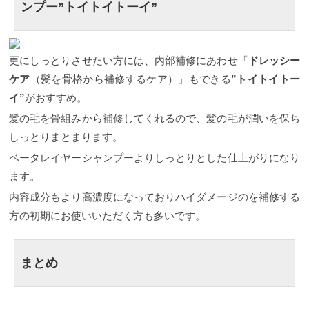
ンプー”トイトイトーイ”
か、また洗い流さないトリートメントの正しい使い
は、毛髪科学を研究しダメージの原因や髪の毛の補
が、このコタアイケアシャンプーは今髪の毛に悩み
方もご説明していきます。
修成分などを緻密に計案された商品のみを開発、販
をお持ちの方にぜひとも使って頂きたいシャンプー
洗い流さないトリートメ
ントとは？ 洗い流さないトリートメントとは、髪の
売しています。 リトルサイエンティストの公式ホー
です。 パサつく、指通りが悪い、コシがない、ゴワ
毛を洗った後、髪の毛を乾かす前につけるもので
ムページはこちら 髪の毛を知り尽くしているリトル
つくなど様々な髪の毛の悩みがあると思いますが、
更にしっとりさせたい方には、内部補修にあわせ「
す。 まとまりを出したい時、質感をよくしたりする
サイエンティストから出ているトリートメントなの
コタアイケアシャンプーを使えばそれらの悩みを解
ドレッシー
ことができる文字通り洗い流さなくて良いトリート
で髪の毛のプロでも納得のいく仕上がりになれるの
消することができる”髪質改善シャンプー”だからで
ケア
（髪を骨格から補修するケア）」もできる
”トイトイトー
メントです。 市販で売られている洗い流さないトリ
でお客様にも自信を持っておすすめさせていただい
す。きちんと髪の悩みにあった選び方をすれば、そ
イ”
がおすすめ。
ートメントと言われるものは大きく分けてオイルタ
ております。
の効果は絶大です。
今回ご紹介するリケラエマルジョン
では、コタアイケアシャンプー
イプ、ミストタイプ、ミルクタイプ、クリームタイ
で着目しているのが髪の毛の骨格です。 髪の毛はケ
は髪の毛にどのような効果があり、どのようにして
髪の毛を骨組みから補修してくれるので、髪の毛が潤いを保ち
プなど様々な状態のものがあります。 多くの方は内
ラチン骨格とCMC骨格でできており、リケラエマル
使えば効果的なのか？また、どれを選べばいいの
容成分よりも匂いや容器などを気に入って選んでい
ジョンはそのケラチン骨格とCMC骨格両方に着目し
か？どの組み合わせがいいのか？
今回は、その噂の
しっとりまとまります。
る方が多いのではないでしょうか？ 今回ご紹介させ
て髪の毛を骨格から見直し補修、補強してくれま
コタアイケアシャンプーを使ってご自分の大切な髪
ベータレイヤーシャンプーよりしっとりとした仕上がりになり
ていただくガルバシリーズは、内容成分と仕上がり
す。 オンラインで購入 主な髪の毛のダメージ要因 髪
をヘアケアする方法、選び方をしっかりとご説明し
にとことんこだわったもので使えば必ずその良さを
の毛は普段何気なく触ったりスタイリングしたり
ていきたいと思います。
COTA i CARE(コタアイケ
ます。
実感できるものとなっています。 朝のスタイリング
日々外気にさらされて知らぬ間に負担がかかってい
アシャンプー)とは？ 実際にお使いになられたお客様
内容成分もより高濃度になっておりハイダメージのを補修する
の時短にもなって、質感がグンと上がり大切な髪が
ます。 そんな毎日の生活の中で髪にかかるダメージ
からも好評（実例＆お声） COTA i CARE(コタアイケ
今まで以上にまとまります。
の原因は大きく分けて３つあります。 髪の毛の主な
アシャンプー)の五感に響かせるとは？ 【洗う】洗う
では、ここからは洗い
方の初期にお使いいただく方も多いです。
流さないトリートメントでオススメのガルバCMCケ
ダメージ要因 ●ケミカルダメージ ●環境ダメージ ●エ
だけではない！ 【補う】独自開発された毛髪補修！
アミスト、ガルバCMCケアエマルジョンがどういう
イジングダメージ 「ケミカルダメージ」おしゃれを
【癒す】それだけではないリラクゼーション効果！
ものなのか？どういう効果があるのかご紹介してい
楽しむためにしてきたカラーやパーマの薬液によっ
【育む】髪の毛の根本の頭皮を健康に！ 【象る】中
きます。
て負うダメージのことです。 毛髪内部にあるタンパ
身だけではないデザインへのこだわり！ COTA i
ガルバシリーズとは※2023/03リニューア
まとめ
ル ガルバミスト、ガルバエマルジョンの【ガルバシ
ク質を変化させたりメラニン色素を無くして髪の毛
CARE(コタアイケアシャンプー)の値段 COTA i
リーズ】はリトルサイエンティストという会社が出
を明るくすることがこれに当たります。 「環境ダメ
CAREシャンプーの値段 COTA i CAREトリートメン
しているトリートメントです。 公式ホームページは
ージヘア」紫外線や大気汚染などでによるダメー
トの値段 COTA i CARE（コタアイケアシャンプー）
こちら。 リトルサイエンティストは、毛髪科学を研
ジ。 外を歩くと太陽にさらされた状態の髪は紫外線
取り扱い店舗／購入方法 コタアイケアシャンプー&