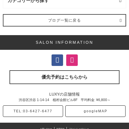
カテゴリーから探す
イエンティスト公認オンラインショップ JR渋谷駅徒
が多いのですが、コタアイケアのトリートメントは
せていただきます。 オンラインストアへ
リトルサイ
エンティストが認めた公認オンラインストアとは？
歩１分。 【透明感のあるカラーが得意なサロン
頭皮にも使えるので、頭皮も軽くマッサージをしま
当サロン、LUXYのオンラインストアは2026よりリ
LUXY】
す。 4. 最後によくすすぎ、トリートメントを洗い流
150-0002 東京都渋谷区渋谷1-14-14 植村会
ヘアカラー (7記事)
トルサイエンティストが公式で認めた公認オンライ
館ビル8F
すといつもと違う髪の毛の質感を実感できます！
平日 11:00〜21:00 日祝 11:00〜20:00
ブログ一覧に戻る
ンストアに加わりました。 取り扱っている商品は全
定休日 毎週火曜日、第３水曜日
COTA i CARE(コタアイケアシャンプー)の種類 コタ
てメーカーから直送で送られてきたものをサロンで
アイケアシャンプーには１，３，５，７，９という
カット (1記事)
も販売しております。 偽物が横行している昨今、信
番号の種類があります。 髪質やダメージによって、
用できる店舗での取り扱いということもあり多くの
この番号が変わってきます。また、その人の好みの
SALON INFORMATION
縮毛矯正 (2記事)
お客様にご好評をいただいております。 ＞＞ リトル
質感で変えることもできます。
コタアイケアシャン
サイエンティストの公式サイトはこちら ＜＜
プー１ 細く絡まりやすい毛で、根元をふんわり軽い
ホーム
ケアの重要性
質感でサラサラにしたいという方にオススメです。
髪を綺麗にキープしたいと思っている
アイテム／商品 (1記事)
方はホームケアにとことんこだわってください。 美
フレグランス ジャスミンやベルガモットの香りが調
容室でのトリートメントをしているから私の髪の毛
和したラベンダーブーケの香り
コタアイケアシャン
は大丈夫と決して油断はせずに毎日のホームケアに
プー３ 髪質がやわらかく、乾燥やダメージが気にな
お知らせ (1記事)
力を入れてあげることでより髪の毛はよくなること
る方にオススメ。軽い中にも潤いがあります。 フレ
優先予約はこちらから
間違いありません。 今までたくさんのお客様をみて
グランス ジャスミン、ガーデニアの香りが調和した
きて思うのですがシャンプーや洗い流さないトリー
ネロリブーケの香り
コタアイケアシャンプー５ 髪質
トメントを毎回買っていただいているお客様の髪の
はやわらかくもかたくもなく、ダメージが気になる
LUXYの店舗情報
毛は本当に綺麗です。 どんなに綺麗な状態でサロン
けど質感が重すぎるのはイヤという方にオススメ。
渋谷区渋谷
1-14-14 植村会館ビル8F
平均料金: ¥6,800～
から帰ってもその後おうちでのケアによっては元に
フレグランス グレープフルーツ、ユーカリの香りが
戻るのが早くなってしまうのでもったいないとい思
調和したジャスミンブーケの香り
コタアイケアシャ
TEL:03-6427-6477
googleMAP
います。 お金はかかるものですが将来への投資はし
ンプー７ ダメージがありクセも少し気になって抑え
ておきましょう。
たいという方にオススメ。潤いのある滑らかな質感
まとめ 【ガルバCMCケアミス
ト】、【ガルバCMCケアエマルジョン】のすごさご
になります。 フレグランス イランイラン、ベリー・
理解いただけましたでしょうか？ 使っていただく
アップル・ピーチの香りが調和したフルーティーロ
お問い合わせ
利用規約
プライバシーポリシー