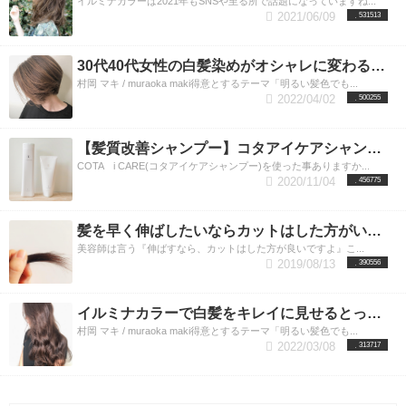
イルミナカラーは2021年もSNSや至る所で話題になっていますね...
2021/06/09
531513
30代40代女性の白髪染めがオシャレに変わる！ハイライトで魅せる最新カラー。
村岡 マキ / muraoka maki得意とするテーマ「明るい髪色でも...
2022/04/02
500255
【髪質改善シャンプー】コタアイケアシャンプーの正しい選び方とは？渋谷美容室LUXY(ラグジー）
COTA i CARE(コタアイケアシャンプー)を使った事ありますか...
2020/11/04
456775
髪を早く伸ばしたいならカットはした方がいいのか？美容師が答えます。
美容師は言う『伸ばすなら、カットはした方が良いですよ』こ...
2019/08/13
390556
イルミナカラーで白髪をキレイに見せるとっておきの方法
村岡 マキ / muraoka maki得意とするテーマ「明るい髪色でも...
2022/03/08
313717