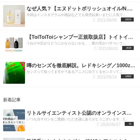
なぜ人気？【エヌドットポリッシュオイル/N.porish oil】美容師も愛用するその訳とお洒落な使い方
今回はインスタグラムや雑誌などでも発売以来いまだに人気で...
2021/06/04
18524
【ToiToiToiシャンプー正規取扱店】トイトイトーイでうねりやひろがりを抑えまとまりのある美髪に
うねりや広がりどうにかならないかな、、髪の毛がパサついて...
2021/06/01
8039
噂のセンズを徹底解説。レドキシング／1000z/366の効果と使用方法。正規取扱店LUXY渋谷
センズって知ってますか？あるアニメに出てくるセンズってこ...
2021/05/24
18982
新着記事
リトルサイエンティスト公認のオンラインストアに認定されました
いつも当サロンをご愛顧いただき誠にありがとうございます。2...
2026/06/27
43