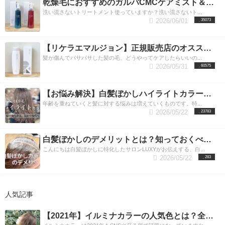
乾燥毛におすすめのガルバCMCケアミスト＆ガルバCMCケアエマルジョンとは？洗い流さないトリートメントで髪質改善
洗い流さないトリートメント使っていますか？洗い流さないト...
2026/06/01
35073
【リケラエマルジョン】正規販売店のオススメ使用方法＆内容成分とその効果。渋谷リケラエマルジョン取り扱い店
髪が傷んでパサパサした髪の毛、どうやってケアしたらいいの...
2026/05/31
60575
【お悩み解決】白髪ぼかしハイライトカラーをすれば気になる白髪が目立たない！／東京・渋谷エリア
年齢を重ねていくと髪に対する悩みは増えていくものです。特...
2026/05/22
23783
白髪ぼかしのデメリットとは？知っておくべき5つの項目をプロが解説
こんにちは白髪ぼかしに特化したサロンLUXYがお伝えする、白...
2026/05/22
283
人気記事
【2021年】イルミナカラーの人気色とは？全9色の魅力を渋谷の美容師が教えます。渋谷美容室LUXY（ラグジー）