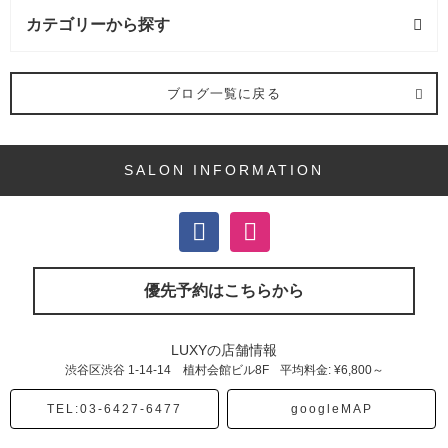
カテゴリーから探す
ヘアカラー (16記事)
ブログ一覧に戻る
デジタルパーマ (2記事)
SALON INFORMATION
ヘアケア (8記事)
カット (1記事)
髪質改善 (3記事)
優先予約はこちらから
縮毛矯正 (2記事)
LUXYの店舗情報
渋谷区渋谷
1-14-14 植村会館ビル8F
平均料金: ¥6,800～
ヘアスタイリング (2記事)
TEL:03-6427-6477
googleMAP
メンズ (7記事)