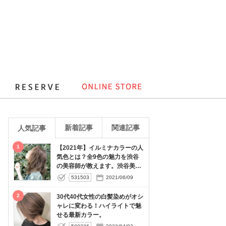
新着記事
関連記事
人気記事
1
【2021年】イルミナカラーの人
気色とは？全9色の魅力を渋谷
の美容師が教えます。渋谷美容
室LUXY（ラグジー）
531503
2021/06/09
2
30代40代女性の白髪染めがオシ
ャレに変わる！ハイライトで魅
せる最新カラー。