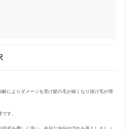
択
加齢によりダメージを受け髪の毛が細くなり抜け毛が増
要です。
や頭皮を優しく洗い、余分な油分や汚れを落としましょ