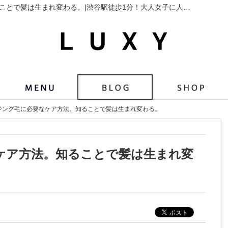
ヘアケアエイジング毛に必要なケア方法。知ることで髪は生まれ変わる。|渋谷駅徒歩1分！大人女子に人気美容院(美容室)LUXY(ラグジー)｜ブログ
ジング毛に必要なケア方法。知ることで髪は生まれ変わる。
ケア方法。知ることで髪は生まれ変