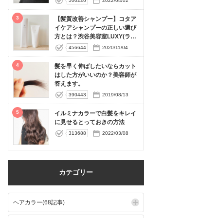
500226
2022/04/02
3
【髪質改善シャンプー】コタア
イケアシャンプーの正しい選び
方とは？渋谷美容室LUXY(ラグ
ジー）
456644
2020/11/04
4
髪を早く伸ばしたいならカット
はした方がいいのか？美容師が
答えます。
390443
2019/08/13
5
イルミナカラーで白髪をキレイ
に見せるとっておきの方法
313688
2022/03/08
カテゴリー
ヘアカラー(68記事)