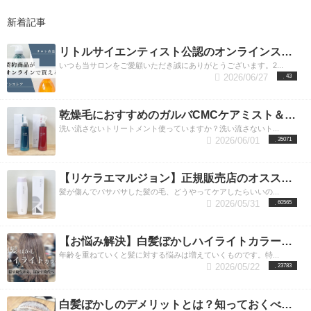
新着記事
リトルサイエンティスト公認のオンラインストアに認定されました
いつも当サロンをご愛顧いただき誠にありがとうございます。2...
2026/06/27
43
乾燥毛におすすめのガルバCMCケアミスト＆ガルバCMCケアエマルジョンとは？洗い流さないトリートメントで髪質改善
洗い流さないトリートメント使っていますか？洗い流さないト...
2026/06/01
35071
【リケラエマルジョン】正規販売店のオススメ使用方法＆内容成分とその効果。渋谷リケラエマルジョン取り扱い店
髪が傷んでパサパサした髪の毛、どうやってケアしたらいいの...
2026/05/31
60565
【お悩み解決】白髪ぼかしハイライトカラーをすれば気になる白髪が目立たない！／東京・渋谷エリア
年齢を重ねていくと髪に対する悩みは増えていくものです。特...
2026/05/22
23783
白髪ぼかしのデメリットとは？知っておくべき5つの項目をプロが解説