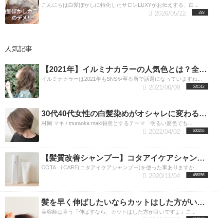
こんにちは白髪ぼかしに特化したサロンLUXYがお伝えする、白...
2026/05/22
283
人気記事
【2021年】イルミナカラーの人気色とは？全9色の魅力を渋谷の美容師が教えます。渋谷美容室LUXY（ラグジー）
イルミナカラーは2021年もSNSや至る所で話題になっていますね...
2021/06/09
531512
30代40代女性の白髪染めがオシャレに変わる！ハイライトで魅せる最新カラー。
村岡 マキ / muraoka maki得意とするテーマ「明るい髪色でも...
2022/04/02
500255
【髪質改善シャンプー】コタアイケアシャンプーの正しい選び方とは？渋谷美容室LUXY(ラグジー）
COTA i CARE(コタアイケアシャンプー)を使った事ありますか...
2020/11/04
456766
髪を早く伸ばしたいならカットはした方がいいのか？美容師が答えます。
美容師は言う『伸ばすなら、カットはした方が良いですよ』こ...