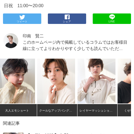
日祝 11:00〜20:00
ツイート
シェア
LINE
印南 賢二
このホームページ内で掲載しているコラムではお客様目
線に立ってよりわかりやすく少しでも読んでいただ...
大人エモショート
クールなアップバングショート
レイヤーマッシュショート
くせ毛
関連記事