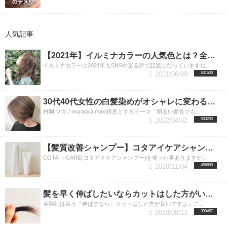
人気記事
【2021年】イルミナカラーの人気色とは？全9色の魅力を渋谷の美容師が教えます。渋谷美容室LUXY（ラグジー）
イルミナカラーは2021年もSNSや至る所で話題になっていますね...
2021/06/09
531503
30代40代女性の白髪染めがオシャレに変わる！ハイライトで魅せる最新カラー。
村岡 マキ / muraoka maki得意とするテーマ「明るい髪色でも...
2022/04/02
500230
【髪質改善シャンプー】コタアイケアシャンプーの正しい選び方とは？渋谷美容室LUXY(ラグジー）
COTA i CARE(コタアイケアシャンプー)を使った事ありますか...
2020/11/04
456659
髪を早く伸ばしたいならカットはした方がいいのか？美容師が答えます。
美容師は言う『伸ばすなら、カットはした方が良いですよ』こ...
2019/08/13
390457