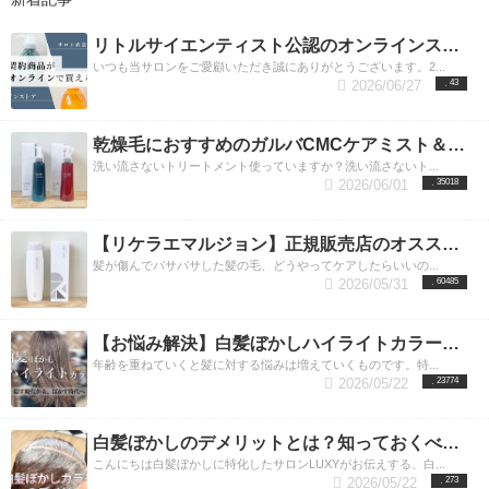
リトルサイエンティスト公認のオンラインストアに認定されました
いつも当サロンをご愛顧いただき誠にありがとうございます。2...
2026/06/27
43
乾燥毛におすすめのガルバCMCケアミスト＆ガルバCMCケアエマルジョンとは？洗い流さないトリートメントで髪質改善
洗い流さないトリートメント使っていますか？洗い流さないト...
2026/06/01
35018
【リケラエマルジョン】正規販売店のオススメ使用方法＆内容成分とその効果。渋谷リケラエマルジョン取り扱い店
髪が傷んでパサパサした髪の毛、どうやってケアしたらいいの...
2026/05/31
60485
【お悩み解決】白髪ぼかしハイライトカラーをすれば気になる白髪が目立たない！／東京・渋谷エリア
年齢を重ねていくと髪に対する悩みは増えていくものです。特...
2026/05/22
23774
白髪ぼかしのデメリットとは？知っておくべき5つの項目をプロが解説
こんにちは白髪ぼかしに特化したサロンLUXYがお伝えする、白...
2026/05/22
273