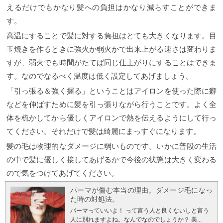
えるだけでもかなり髪への負担はかなり減らすことができま
す。
高温にすることで髪に対する負担はとても大きくなります。目
玉焼きを作るときに強火か弱火かで出来上がる速さは変わりま
すが、弱火でも時間がたてば同じ仕上がりにすることはできま
す。なのでなるべく温度は低く設定してあげましょう。
「引っ張る＆強く握る」ということはアイロンを使った際に癖
などを伸ばすために髪を引っ張りながら行うことです。よく全
体を梳かしてから優しくアイロンで熱を伝えるようにして行っ
てください。それだけで髪は綺麗にまっすぐになります。
髪の毛は物理的なダメージに弱いものです。いかに普段の生活
の中で髪に優しく接してあげるかで今後の状態は大きく変わる
ので気をつけてあげてください。
パーマが傷む本当の理由。ダメージ毛になっ
た時の対処法。
パーマっていいよ！ って言う人と良くないしと言う
人に別れますよね。なんでなのでしょうか？
美...