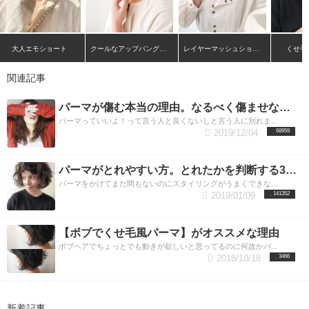
大人エモショート
クールなアップバングショート
レイヤーマッシュショート
くせ毛
関連記事
パーマが傷む本当の理由。なるべく傷ませないかけ方と正しい知識でパーマのイメージが変わる！
パーマっていいよ！って言う人と良くないしと言う人に別れま...
2019/12/04
68959
パーマがとれやすい方。とれたかを判断する3つの方法。簡単な見分け方。
パーマをかけてまだ間もないのにスタイリングがうまくできな...
2019/01/09
141352
【ボブでくせ毛風パーマ】がオススメな理由
ボブヘアでちょっとでも動きが欲しいと思ってるのに何故かパ...
2018/10/18
3466
新着記事